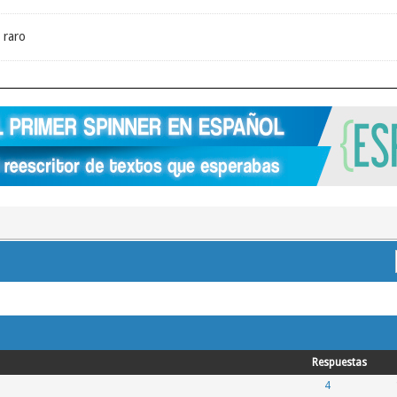
 raro
Respuestas
4