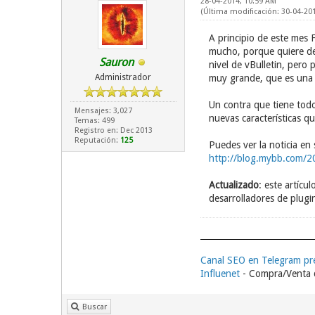
28-04-2014, 10:59 AM
(Última modificación: 30-04-20
A principio de este mes 
mucho, porque quiere dec
Sauron
nivel de vBulletin, pero
Administrador
muy grande, que es una 
Un contra que tiene todo
Mensajes: 3,027
nuevas características qu
Temas: 499
Registro en: Dec 2013
Reputación:
125
Puedes ver la noticia en s
http://blog.mybb.com/2
Actualizado
: este artíc
desarrolladores de plugi
Canal SEO en Telegram p
Influenet
- Compra/Venta d
Buscar