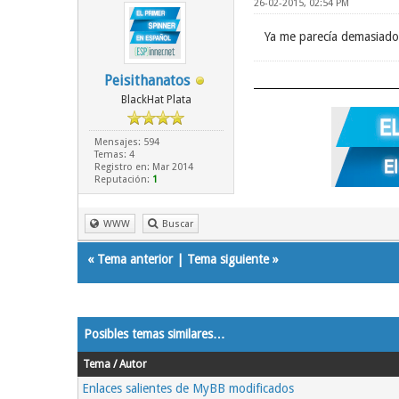
26-02-2015, 02:54 PM
Ya me parecía demasiado
Peisithanatos
BlackHat Plata
Mensajes: 594
Temas: 4
Registro en: Mar 2014
Reputación:
1
WWW
Buscar
«
Tema anterior
|
Tema siguiente
»
Posibles temas similares…
Tema / Autor
Enlaces salientes de MyBB modificados