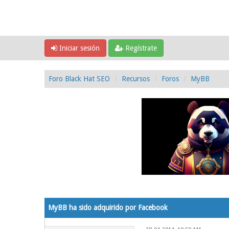
Iniciar sesión
Regístrate
Foro Black Hat SEO
Recursos
Foros
MyBB
0 voto(s) - 0 Media
1
2
3
4
5
MyBB ha sido adquirido por Facebook