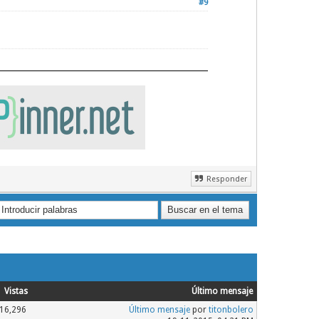
#9
Responder
Vistas
Último mensaje
16,296
Último mensaje
por
titonbolero