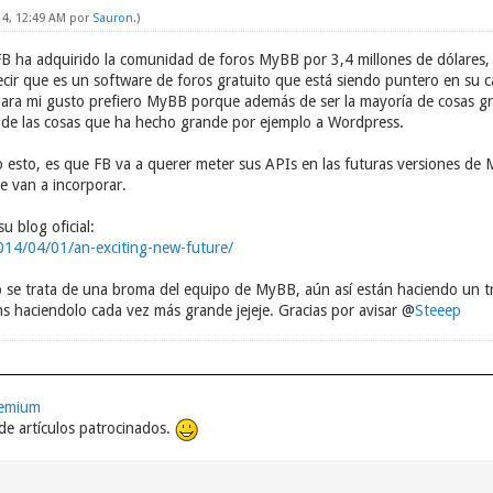
14, 12:49 AM por
Sauron
.)
FB ha adquirido la comunidad de foros MyBB por 3,4 millones de dólares,
ir que es un software de foros gratuito que está siendo puntero en su c
 para mi gusto prefiero MyBB porque además de ser la mayoría de cosas gr
de las cosas que ha hecho grande por ejemplo a Wordpress.
 esto, es que FB va a querer meter sus APIs en las futuras versiones de
e van a incorporar.
u blog oficial:
014/04/01/an-exciting-new-future/
ulo se trata de una broma del equipo de MyBB, aún así están haciendo un
ns haciendolo cada vez más grande jejeje. Gracias por avisar @
Steeep
remium
e artículos patrocinados.