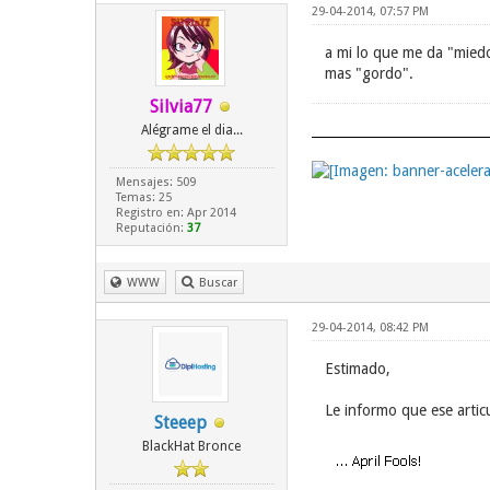
29-04-2014, 07:57 PM
a mi lo que me da "miedo
mas "gordo".
Silvia77
Alégrame el dia...
Mensajes: 509
Temas: 25
Registro en: Apr 2014
Reputación:
37
WWW
Buscar
29-04-2014, 08:42 PM
Estimado,
Le informo que ese artic
Steeep
BlackHat Bronce