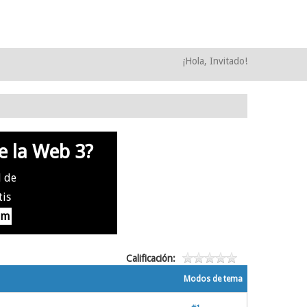
¡Hola, Invitado!
e la Web 3?
l de
tis
om
Calificación:
Modos de tema