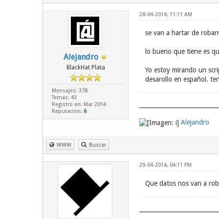
28-04-2014, 11:11 AM
se van a hartar de robar
lo bueno que tiene es q
Alejandro
BlackHat Plata
Yo estoy mirando un scri
desarollo en español. te
Mensajes: 378
Temas: 43
Registro en: Mar 2014
Reputación:
6
Alejandro
WWW
Buscar
29-04-2014, 04:11 PM
Que datos nos van a rob