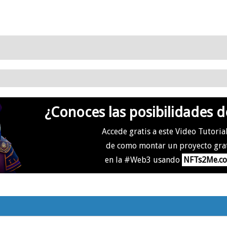
¿Conoces las posibilidades d
Accede gratis a este Video Tutoria
de como montar un proyecto gra
en la #Web3 usando
NFTs2Me.c