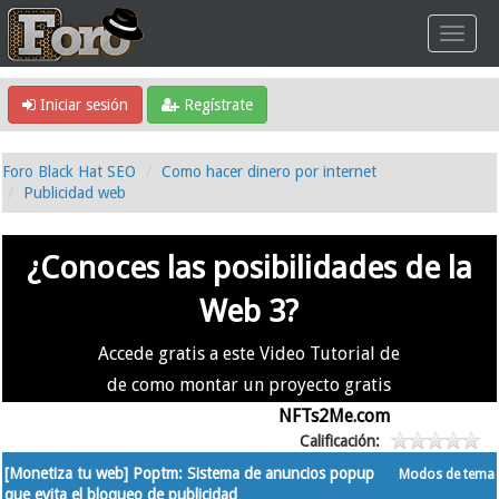
Iniciar sesión
Regístrate
Foro Black Hat SEO
Como hacer dinero por internet
Publicidad web
¿Conoces las posibilidades de la
Web 3?
Accede gratis a este Video Tutorial de
de como montar un proyecto gratis
en la #Web3 usando
NFTs2Me.com
Calificación:
[Monetiza tu web] Poptm: Sistema de anuncios popup
Modos de tema
que evita el bloqueo de publicidad