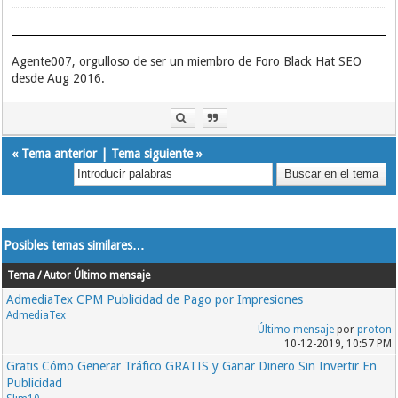
Agente007, orgulloso de ser un miembro de Foro Black Hat SEO
desde Aug 2016.
«
Tema anterior
|
Tema siguiente
»
Posibles temas similares…
Tema / Autor
Último mensaje
AdmediaTex CPM Publicidad de Pago por Impresiones
AdmediaTex
Último mensaje
por
proton
10-12-2019, 10:57 PM
Gratis Cómo Generar Tráfico GRATIS y Ganar Dinero Sin Invertir En
Publicidad