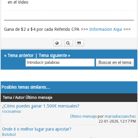
en el Video
Gana de $2 a $4 por cada Referido CPA >>>
Informacion Aqui
<<<
«
Tema anterior
|
Tema siguiente
»
Posibles temas similares…
Tema / Autor
Último mensaje
¿Cómo puedes ganar 1.500€ mensuales?
rocioamso
Último mensaje
por
mariadiazsanchez
22-01-2026, 12:17 PM
Onde é o melhor lugar para apostar?
Bolobol