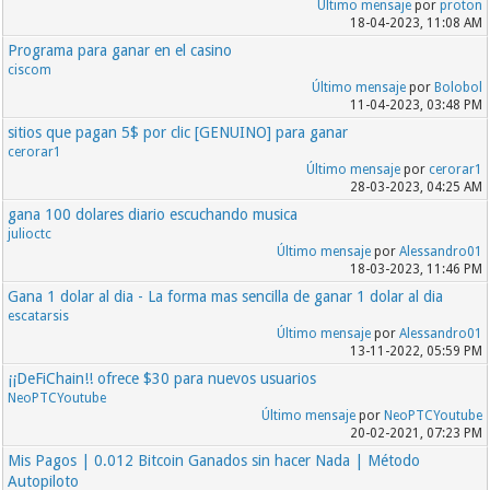
Último mensaje
por
proton
18-04-2023, 11:08 AM
Programa para ganar en el casino
ciscom
Último mensaje
por
Bolobol
11-04-2023, 03:48 PM
sitios que pagan 5$ por clic [GENUINO] para ganar
cerorar1
Último mensaje
por
cerorar1
28-03-2023, 04:25 AM
gana 100 dolares diario escuchando musica
julioctc
Último mensaje
por
Alessandro01
18-03-2023, 11:46 PM
Gana 1 dolar al dia - La forma mas sencilla de ganar 1 dolar al dia
escatarsis
Último mensaje
por
Alessandro01
13-11-2022, 05:59 PM
¡¡DeFiChain!! ofrece $30 para nuevos usuarios
NeoPTCYoutube
Último mensaje
por
NeoPTCYoutube
20-02-2021, 07:23 PM
Mis Pagos | 0.012 Bitcoin Ganados sin hacer Nada | Método
Autopiloto