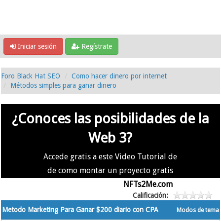
Iniciar sesión
Regístrate
Foro Black Hat SEO
Como hacer dinero por internet
Métodos simples para ganar dinero
¿Conoces las posibilidades de la
Web 3?
Accede gratis a este Video Tutorial de
de como montar un proyecto gratis
en la #Web3 usando
NFTs2Me.com
Calificación:
Metodo Marketing Para Ganar $200 diario con CPA
Modos de tema