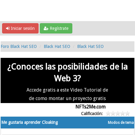
Iniciar sesión
Regístrate
Foro Black Hat SEO
Black Hat SEO
Black Hat SEO
¿Conoces las posibilidades de la
Web 3?
Accede gratis a este Video Tutorial de
de como montar un proyecto gratis
en la #Web3 usando
NFTs2Me.com
Calificación:
Me gustaria aprender Cloaking
Modos de tema