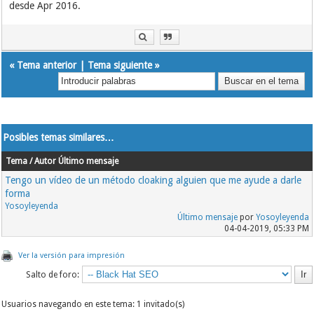
desde Apr 2016.
«
Tema anterior
|
Tema siguiente
»
Posibles temas similares…
Tema / Autor
Último mensaje
Tengo un vídeo de un método cloaking alguien que me ayude a darle
forma
Yosoyleyenda
Último mensaje
por
Yosoyleyenda
04-04-2019, 05:33 PM
Ver la versión para impresión
Salto de foro:
Usuarios navegando en este tema: 1 invitado(s)