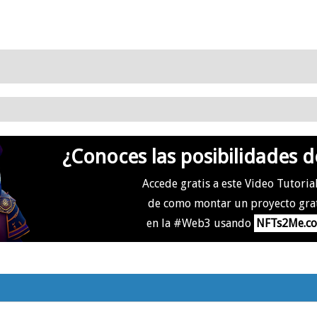
¿Conoces las posibilidades d
Accede gratis a este Video Tutoria
de como montar un proyecto gra
en la #Web3 usando
NFTs2Me.c