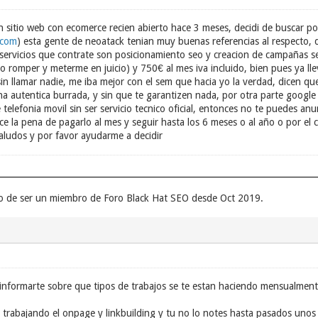
 sitio web con ecomerce recien abierto hace 3 meses, decidi de buscar p
.com
) esta gente de neoatack tenian muy buenas referencias al respecto, 
s servicios que contrate son posicionamiento seo y creacion de campañas 
 romper y meterme en juicio) y 750€ al mes iva incluido, bien pues ya ll
 sin llamar nadie, me iba mejor con el sem que hacia yo la verdad, dicen q
 autentica burrada, y sin que te garantizen nada, por otra parte google 
telefonia movil sin ser servicio tecnico oficial, entonces no te puedes an
ce la pena de pagarlo al mes y seguir hasta los 6 meses o al año o por el 
aludos y por favor ayudarme a decidir
o de ser un miembro de Foro Black Hat SEO desde Oct 2019.
informarte sobre que tipos de trabajos se te estan haciendo mensualment
trabajando el onpage y linkbuilding y tu no lo notes hasta pasados unos