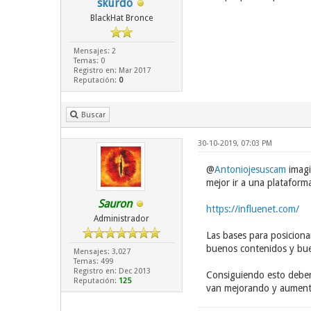
skurdo
BlackHat Bronce
Mensajes: 2
Temas: 0
Registro en: Mar 2017
Reputación:
0
Buscar
30-10-2019, 07:03 PM
@
Antoniojesuscam
imagi
mejor ir a una plataform
Sauron
https://influenet.com/
Administrador
Las bases para posiciona
buenos contenidos y bu
Mensajes: 3,027
Temas: 499
Registro en: Dec 2013
Consiguiendo esto deber
Reputación:
125
van mejorando y aumentan