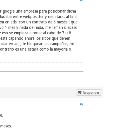
#1
or google una empresa para posicionar dicha
dudaba entre webpositter y neoatack, al final
sem en ads, con un contrato de 6 meses ( que
evo 1 mes y nada de nada, me llaman si acaso
ue eso se empieza a notar al cabo de 7 u 8
esta capando ahora los sitios que tienen
unciar en ads, te bloquean las campañas, mi
contrario es una estara como la mayoria o
Responder
#2
e.
 meses.