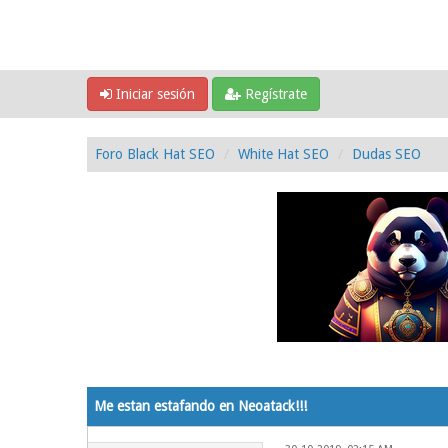
Iniciar sesión
Regístrate
Foro Black Hat SEO
White Hat SEO
Dudas SEO
0 voto(s) - 0 Media
1
2
3
4
5
Me estan estafando en Neoatack!!!