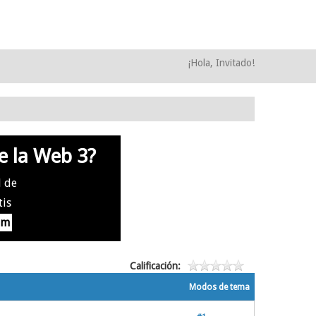
¡Hola, Invitado!
e la Web 3?
l de
tis
om
Calificación:
Modos de tema