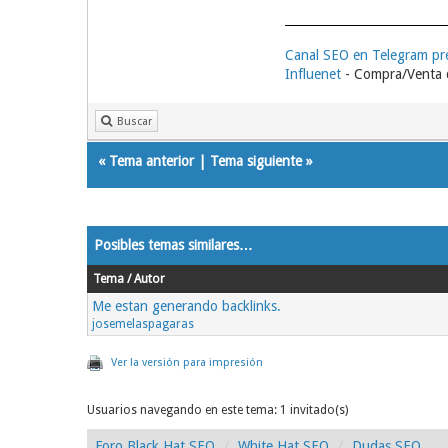
Canal SEO en Telegram p
Influenet
- Compra/Venta d
Buscar
«
Tema anterior
|
Tema siguiente
»
Posibles temas similares…
Tema / Autor
Me estan generando backlinks.
josemelaspagaras
Ver la versión para impresión
Usuarios navegando en este tema: 1 invitado(s)
Foro Black Hat SEO
White Hat SEO
Dudas SEO