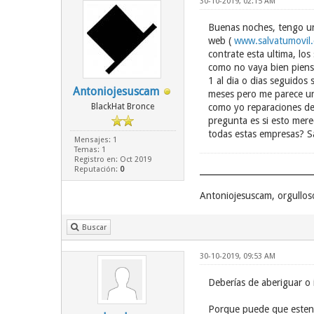
30-10-2019, 02:15 AM
Buenas noches, tengo un
web (
www.salvatumovil
contrate esta ultima, lo
como no vaya bien pienso
1 al dia o dias seguidos
Antoniojesuscam
meses pero me parece una
BlackHat Bronce
como yo reparaciones de 
pregunta es si esto mere
todas estas empresas? S
Mensajes: 1
Temas: 1
Registro en: Oct 2019
Reputación:
0
Antoniojesuscam, orgullos
Buscar
30-10-2019, 09:53 AM
Deberías de aberiguar o 
Porque puede que esten 