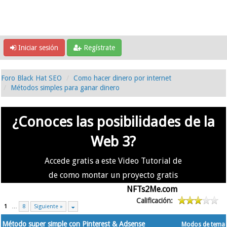
Iniciar sesión
Regístrate
Foro Black Hat SEO
Como hacer dinero por internet
Métodos simples para ganar dinero
¿Conoces las posibilidades de la
Web 3?
Accede gratis a este Video Tutorial de
de como montar un proyecto gratis
en la #Web3 usando
NFTs2Me.com
Calificación:
1
…
8
Siguiente »
Método super simple con Pinterest & Adsense
Modos de tema