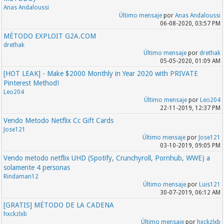
Anas Andaloussi
Último mensaje
por
Anas Andaloussi
06-08-2020, 03:57 PM
MÉTODO EXPLOIT G2A.COM
drethak
Último mensaje
por
drethak
05-05-2020, 01:09 AM
[HOT LEAK] - Make $2000 Monthly in Year 2020 with PRIVATE
Pinterest Method!
Leo204
Último mensaje
por
Leo204
22-11-2019, 12:37 PM
Vendo Metodo Netflix Cc Gift Cards
Jose121
Último mensaje
por
Jose121
03-10-2019, 09:05 PM
Vendo metodo netflix UHD (Spotify, Crunchyroll, Pornhub, WWE) a
solamente 4 personas
Rindaman12
Último mensaje
por
Luis121
30-07-2019, 06:12 AM
[GRATIS] MÉTODO DE LA CADENA
hxckzlxb
Último mensaje
por
hxckzlxb