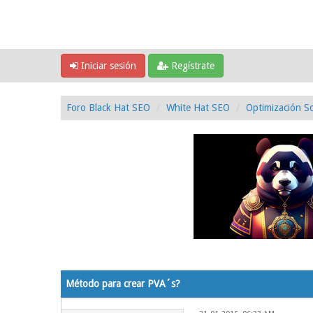
Iniciar sesión
Regístrate
Foro Black Hat SEO
White Hat SEO
Optimización So
0 voto(s) - 0 Media
1
2
3
4
5
Método para crear PVA´s?