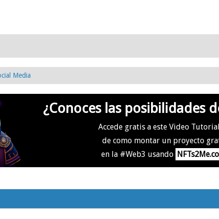
cial Media
¿Conoces las posibilidades d
Accede gratis a este Video Tutoria
de como montar un proyecto gra
en la #Web3 usando
NFTs2Me.c