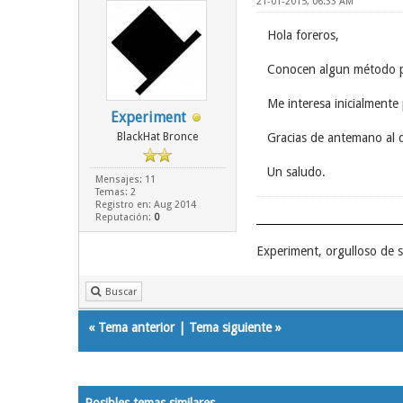
21-01-2015, 06:33 AM
Hola foreros,
Conocen algun método p
Me interesa inicialmente
Experiment
BlackHat Bronce
Gracias de antemano al 
Un saludo.
Mensajes: 11
Temas: 2
Registro en: Aug 2014
Reputación:
0
Experiment, orgulloso de
Buscar
«
Tema anterior
|
Tema siguiente
»