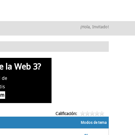
¡Hola, Invitado!
e la Web 3?
l de
tis
om
Calificación:
Modos de tema