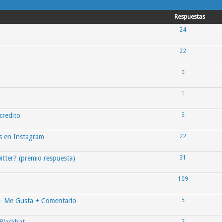
Respuestas
24
22
?
0
1
credito
5
s en Instagram
22
witter? (premio respuesta)
31
109
 - Me Gusta + Comentario
5
2