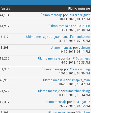
Vistas
Último mensaje
44,194
Último mensaje
por
laurarodriguez
30-11-2020, 01:37 PM
41,997
Último mensaje
por
R0GATC0
13-04-2020, 05:38 PM
6,412
Último mensaje
por
juanmanuelfernandezseo
31-12-2018, 07:15 PM
9,208
Último mensaje
por
zahedig
19-10-2018, 08:11 PM
12,265
Último mensaje
por
dani710business
14-10-2018, 12:33 AM
31,334
Último mensaje
por
ClassicWriting
13-10-2018, 04:36 PM
46,909
Último mensaje
por
smspva_man
06-09-2018, 10:47 PM
71,522
Último mensaje
por
tumerchandising
03-08-2018, 10:34 AM
10,437
Último mensaje
por
jolurogar17
26-07-2018, 04:12 AM
5,209
Último mensaje
por
IShacking