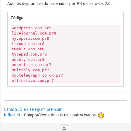
Aquí os dejo un listado ordenador por PR de las webs 2.0:
centerblog.com
clipmoon.com
cookeatshare.com
Código:
docstoc.com
doomby.com
wordpress.com,pr9
dribbble.com
livejournal.com,pr8
dudepins.com
my.opera.com,pr8
e-monsite.com
tripod.com,pr8
edocr.com
tumblr.com,pr8
edublogs.org
typepad.com,pr8
esporteblog.com.br
weebly.com,pr8
estranky.cz
angelfire.com,pr7
etsy.com
multiply.com,pr7
facebook.com
my.telegraph.co.uk,pr7
fashionblogg.se
officelive.com,pr7
flixya.com
posterous.com,pr7
flog.pl
rediff.com,pr7
folkd.com
salon.com,pr7
fotopages.com
wikidot.com,pr7
foursquare.com
wikispaces.com,pr7
Canal SEO en Telegram premium
freeblog.hu
yola.com,pr7
Influenet
- Compra/Venta de artículos patrocinados.
futblog.com.br
webs.com,pr7
gamingblog.com.br
squidoo.com,pr7
gays.com
areavoices.com,pr6