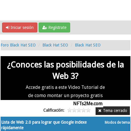
Iniciar sesión
Regístrate
Foro Black Hat SEO
Black Hat SEO
Black Hat SEO
¿Conoces las posibilidades de la
Web 3?
Accede gratis a este Video Tutorial de
de como montar un proyecto gratis
en la #Web3 usando
NFTs2Me.com
Calificación:
Tema cerrado
Lista de Web 2.0 para lograr que Google indexe
Modos de tema
rápidamente