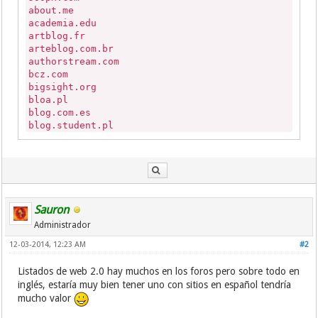
about.me
academia.edu
artblog.fr
arteblog.com.br
authorstream.com
bcz.com
bigsight.org
bloa.pl
blog.com.es
blog.student.pl
blog4u.pl
blogbaker.com
blogcindario.com
bloggproffs.se
blogigo.de
blogmonster.de
Sauron
blogspot.com
Administrador
bloguedoido.com
blogvie.com
12-03-2014, 12:23 AM
#2
blogymate.com
bungie.net
Listados de web 2.0 hay muchos en los foros pero sobre todo en
buzznet.com
inglés, estaría muy bien tener uno con sitios en español tendría
canalblog.com
mucho valor
ccmixter.org
cdesite.com