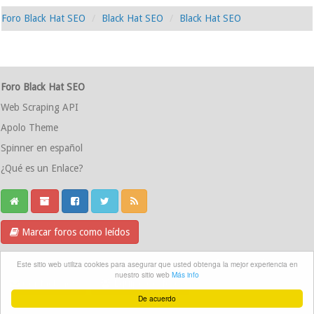
Foro Black Hat SEO
Black Hat SEO
Black Hat SEO
Foro Black Hat SEO
Web Scraping API
Apolo Theme
Spinner en español
¿Qué es un Enlace?
Marcar foros como leídos
Grupo Telegram
Este sitio web utiliza cookies para asegurar que usted obtenga la mejor experiencia en
nuestro sitio web
Más info
Contáctanos
Equipo del foro
De acuerdo