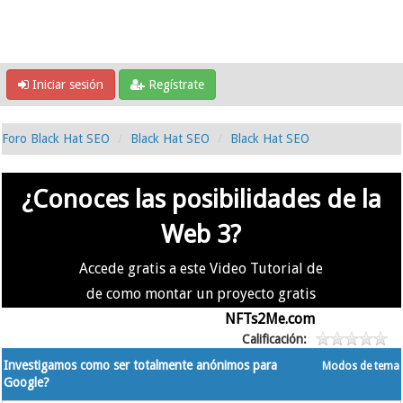
Iniciar sesión
Regístrate
Foro Black Hat SEO
Black Hat SEO
Black Hat SEO
¿Conoces las posibilidades de la
Web 3?
Accede gratis a este Video Tutorial de
de como montar un proyecto gratis
en la #Web3 usando
NFTs2Me.com
Calificación:
Investigamos como ser totalmente anónimos para
Modos de tema
Google?