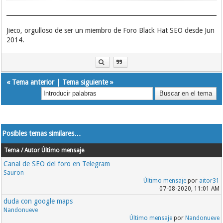
Jieco, orgulloso de ser un miembro de Foro Black Hat SEO desde Jun
2014.
«
Tema anterior
|
Tema siguiente
»
Posibles temas similares…
Tema / Autor
Último mensaje
Canal de SEO del foro en Telegram
Sauron
Último mensaje
por
aitor31
07-08-2020, 11:01 AM
duda con google maps
Nandonueve
Último mensaje
por
Nandonueve