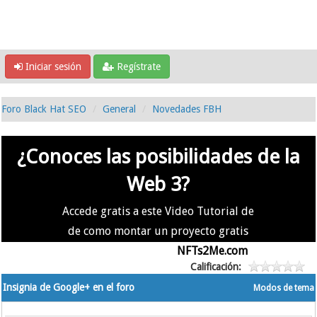
Iniciar sesión
Regístrate
Foro Black Hat SEO
General
Novedades FBH
¿Conoces las posibilidades de la
Web 3?
Accede gratis a este Video Tutorial de
de como montar un proyecto gratis
en la #Web3 usando
NFTs2Me.com
Calificación:
Insignia de Google+ en el foro
Modos de tema