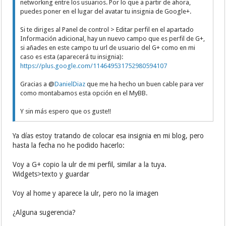
networking entre los usuarios. Por lo que a partir de ahora,
puedes poner en el lugar del avatar tu insignia de Google+.
Si te diriges al Panel de control > Editar perfil en el apartado
Información adicional, hay un nuevo campo que es perfil de G+,
si añades en este campo tu url de usuario del G+ como en mi
caso es esta (aparecerá tu insignia):
https://plus.google.com/114649531752980594107
Gracias a @
DanielDiaz
que me ha hecho un buen cable para ver
como montabamos esta opción en el MyBB.
Y sin más espero que os guste!!
Ya días estoy tratando de colocar esa insignia en mi blog, pero
hasta la fecha no he podido hacerlo:
Voy a G+ copio la ulr de mi perfil, similar a la tuya.
Widgets>texto y guardar
Voy al home y aparece la ulr, pero no la imagen
¿Alguna sugerencia?