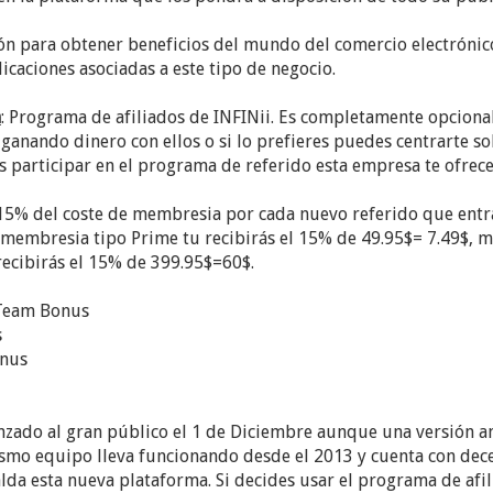
n para obtener beneficios del mundo del comercio electrónico
icaciones asociadas a este tipo de negocio.
n
: Programa de afiliados de INFINii. Es completamente opcional
 ganando dinero con ellos o si lo prefieres puedes centrarte s
s participar en el programa de referido esta empresa te ofrece 
 15% del coste de membresia por cada nuevo referido que entra 
 membresia tipo Prime tu recibirás el 15% de 49.95$= 7.49$, mi
ecibirás el 15% de 399.95$=60$.
 Team Bonus
s
onus
nzado al gran público el 1 de Diciembre aunque una versión 
smo equipo lleva funcionando desde el 2013 y cuenta con dec
lda esta nueva plataforma. Si decides usar el programa de afil