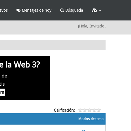
evos
Mensajes de hoy
Búsqueda
¡Hola, Invitado!
e la Web 3?
l de
tis
om
Calificación:
Modos de tema