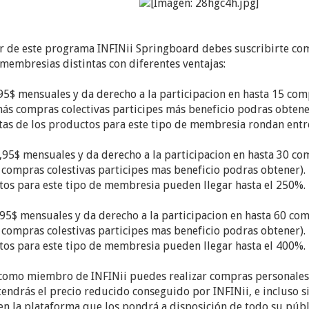
ar de este programa INFINii Springboard debes suscribirte c
 membresias distintas con diferentes ventajas:
,95$ mensuales y da derecho a la participacion en hasta 15 com
ás compras colectivas participes más beneficio podras obtene
ntas de los productos para este tipo de membresia rondan entr
9,95$ mensuales y da derecho a la participacion en hasta 30 co
compras colestivas participes mas beneficio podras obtener).
tos para este tipo de membresia pueden llegar hasta el 250%.
,95$ mensuales y da derecho a la participacion en hasta 60 com
compras colestivas participes mas beneficio podras obtener).
tos para este tipo de membresia pueden llegar hasta el 400%.
 como miembro de INFINii puedes realizar compras personales
endrás el precio reducido conseguido por INFINii, e incluso s
en la plataforma que los pondrá a disposición de todo su públ