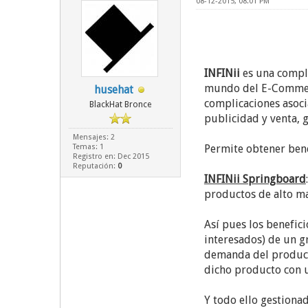
08-12-2015, 08:01 PM
INFINii
es una comple
mundo del E-Commerc
husehat
complicaciones asocia
BlackHat Bronce
publicidad y venta, 
Mensajes: 2
Temas: 1
Permite obtener bene
Registro en: Dec 2015
Reputación:
0
INFINii Springboard
productos de alto ma
Así pues los benefic
interesados) de un g
demanda del product
dicho producto con u
Y todo ello gestionad