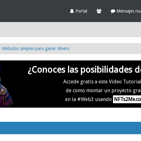
Portal
Mensajes nu
Métodos simples para ganar dinero
¿Conoces las posibilidades d
Accede gratis a este Video Tutoria
de como montar un proyecto gra
en la #Web3 usando
NFTs2Me.c