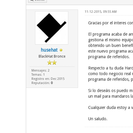
11-12-2015, 09:55 AM
Gracias por el interes c
El programa acaba de arr
gestiona el mismo equip
obtenido un buen benefi
husehat
este nuevo programa acab
BlackHat Bronce
programa de referidos.
Respecto a tu duda Hardy,
Mensajes: 2
como todo negocio real ne
Temas: 1
Registro en: Dec 2015
programa de referidos, p
Reputación:
0
Si lo deseáis os puedo m
un mail para mandaros la
Cualquier duda estoy a v
Un saludo.