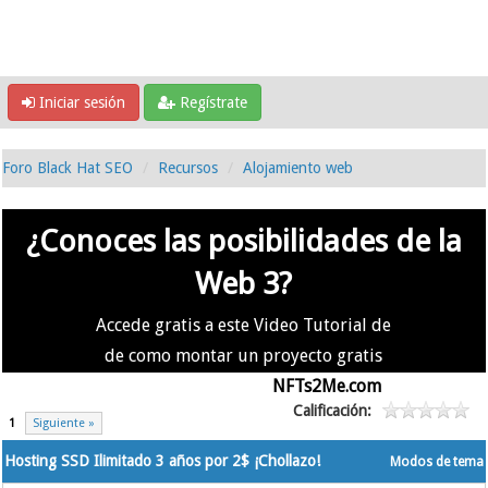
Iniciar sesión
Regístrate
Foro Black Hat SEO
Recursos
Alojamiento web
¿Conoces las posibilidades de la
Web 3?
Accede gratis a este Video Tutorial de
de como montar un proyecto gratis
en la #Web3 usando
NFTs2Me.com
Calificación:
1
Siguiente »
Hosting SSD Ilimitado 3 años por 2$ ¡Chollazo!
Modos de tema