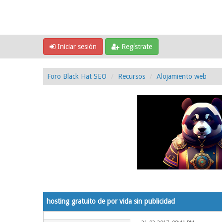
Iniciar sesión
Regístrate
Foro Black Hat SEO
Recursos
Alojamiento web
0 voto(s) - 0 Media
1
2
3
4
5
hosting gratuito de por vida sin publicidad