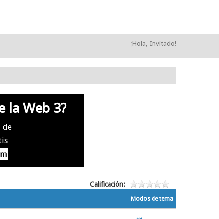
¡Hola, Invitado!
e la Web 3?
l de
tis
om
Calificación:
Modos de tema