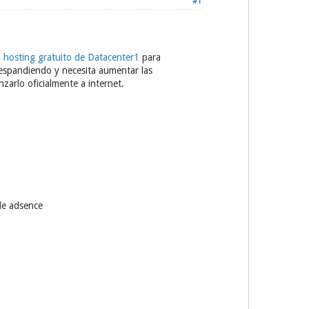
#1
l hosting gratuito de Datacenter1
para
 espandiendo y necesita aumentar las
zarlo oficialmente a internet.
le adsence