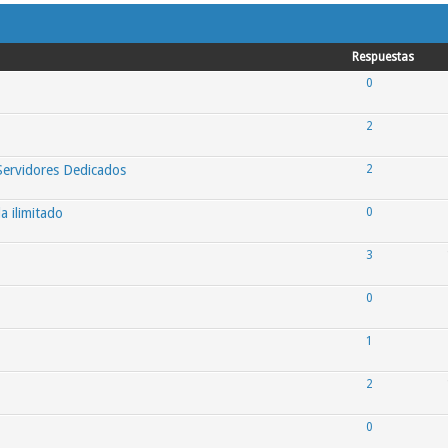
Respuestas
0
2
Servidores Dedicados
2
 ilimitado
0
3
0
1
2
0