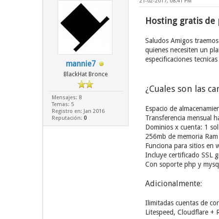
21-02-2017, 08:41 PM
Hosting gratis de 
Saludos Amigos traemos 
quienes necesiten un pla
especificaciones tecnica
mannie7
BlackHat Bronce
¿Cuales son las ca
Mensajes: 8
Temas: 5
Espacio de almacenamie
Registro en: Jan 2016
Transferencia mensual 
Reputación:
0
Dominios x cuenta: 1 solo
256mb de memoria Ram
Funciona para sitios en 
Incluye certificado SSL g
Con soporte php y mysql
Adicionalmente:
Ilimitadas cuentas de cor
Litespeed, Cloudflare + 