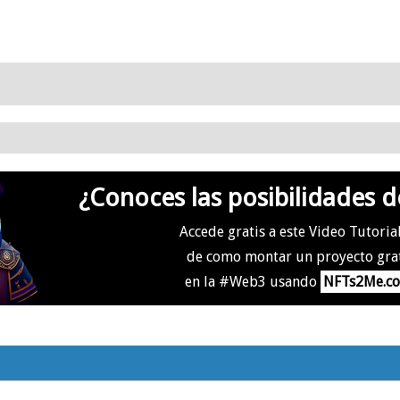
¿Conoces las posibilidades d
Accede gratis a este Video Tutoria
de como montar un proyecto gra
en la #Web3 usando
NFTs2Me.c