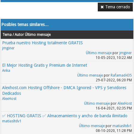
Tema cerrado
Posibles temas similares…
Tema / Autor
Último mensaje
Prueba nuestro Hosting totalmente GRATIS
jmginer
Último mensaje
por
jmginer
10-05-2023, 10:22 AM
El Mejor Hosting Gratis y Premium de Internet
Anka
Último mensaje
por
Rafamad435
29-07-2022, 06:20 PM
Alexhost.com Hosting Offshore - DMCA Ignored - VPS y Servidores
Dedicados
AlexHost
Último mensaje
por
AlexHost
16-04-2021, 02:35 PM
✅ HOSTING GRATIS ✅ Almacenamiento y ancho de banda ilimitado
matiasltdv1
Último mensaje
por
matiasltdv1
08-10-2020, 11:28 PM