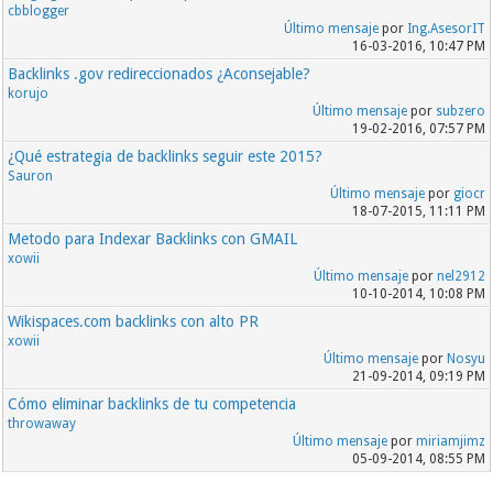
cbblogger
Último mensaje
por
Ing.AsesorIT
16-03-2016, 10:47 PM
Backlinks .gov redireccionados ¿Aconsejable?
korujo
Último mensaje
por
subzero
19-02-2016, 07:57 PM
¿Qué estrategia de backlinks seguir este 2015?
Sauron
Último mensaje
por
giocr
18-07-2015, 11:11 PM
Metodo para Indexar Backlinks con GMAIL
xowii
Último mensaje
por
nel2912
10-10-2014, 10:08 PM
Wikispaces.com backlinks con alto PR
xowii
Último mensaje
por
Nosyu
21-09-2014, 09:19 PM
Cómo eliminar backlinks de tu competencia
throwaway
Último mensaje
por
miriamjimz
05-09-2014, 08:55 PM