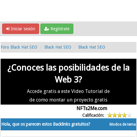
Iniciar sesión
Regístrate
Foro Black Hat SEO
Black Hat SEO
Black Hat SEO
¿Conoces las posibilidades de la
Web 3?
Accede gratis a este Video Tutorial de
de como montar un proyecto gratis
en la #Web3 usando
NFTs2Me.com
Calificación:
Hola, que os parecen estos Backlinks gratuitos?
Modos de tema