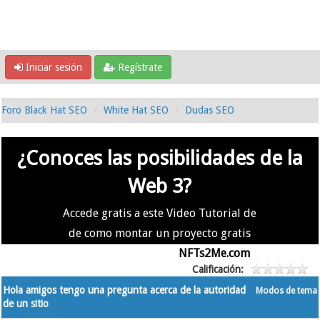
Iniciar sesión
Regístrate
Foro Black Hat SEO
White Hat SEO
Dudas SEO
¿Conoces las posibilidades de la
Web 3?
Accede gratis a este Video Tutorial de
de como montar un proyecto gratis
en la #Web3 usando
NFTs2Me.com
Calificación:
Hola amigos tengo una pregunta acerca de la autoridad
Modos de tema
de un sitio