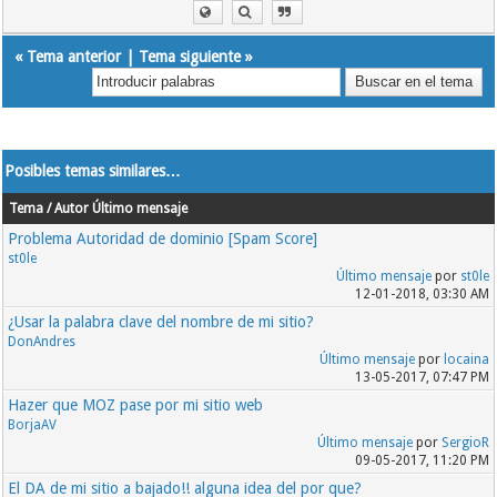
«
Tema anterior
|
Tema siguiente
»
Posibles temas similares…
Tema / Autor
Último mensaje
Problema Autoridad de dominio [Spam Score]
st0le
Último mensaje
por
st0le
12-01-2018, 03:30 AM
¿Usar la palabra clave del nombre de mi sitio?
DonAndres
Último mensaje
por
locaina
13-05-2017, 07:47 PM
Hazer que MOZ pase por mi sitio web
BorjaAV
Último mensaje
por
SergioR
09-05-2017, 11:20 PM
El DA de mi sitio a bajado!! alguna idea del por que?