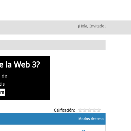
¡Hola, Invitado!
e la Web 3?
l de
tis
om
Calificación:
Modos de tema