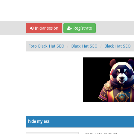
Iniciar sesión
Regístrate
Foro Black Hat SEO
Black Hat SEO
Black Hat SEO
0 voto(s) - 0 Media
1
2
3
4
5
hide my ass