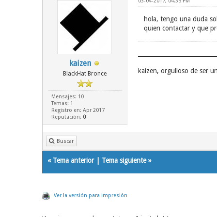
03-04-2017, 04:35 PM
hola, tengo una duda sob
quien contactar y que pr
kaizen
kaizen, orgulloso de ser 
BlackHat Bronce
Mensajes: 10
Temas: 1
Registro en: Apr 2017
Reputación:
0
Buscar
«
Tema anterior
|
Tema siguiente
»
Ver la versión para impresión