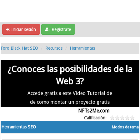
Iniciar sesión
Regístrate
Foro Black Hat SEO
Recursos
Herramientas
¿Conoces las posibilidades de la
Web 3?
Accede gratis a este Video Tutorial de
de como montar un proyecto gratis
en la #Web3 usando
NFTs2Me.com
Calificación:
Herramientas SEO
Modos de tema