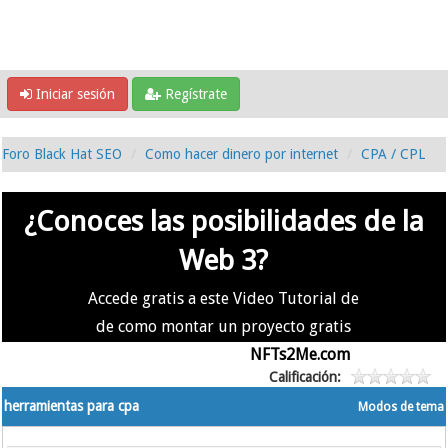
Iniciar sesión
Regístrate
Foro Black Hat SEO
Como hacer dinero por internet
CPA / CPL
¿Conoces las posibilidades de la
Web 3?
Accede gratis a este Video Tutorial de
de como montar un proyecto gratis
en la #Web3 usando
NFTs2Me.com
Calificación:
herramientas para cpa
Modos de tema