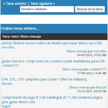
«
Tema anterior
|
Tema siguiente
»
Posibles temas similares…
Tema / Autor
Último mensaje
[GUIA] Obtener mucho trafico de Reddit para hacer dinero con CPA!
necrofilia
Último mensaje
por
necrofilia
04-09-2025, 07:03 AM
gratis Chat bot / Script viral con Content Locker multiidioma para CPA
codelatin777
Último mensaje
por
codelatin777
17-08-2022, 12:46 AM
CPA, CPL, CPS campañas para Latam ? [Red De Afiliados]
MyLead
Último mensaje
por
MyLead
14-10-2021, 03:55 PM
Comprobante de pago # 2 de SeedingUp [€ 11,00] excelente página
para ganar dinero com
HugoR