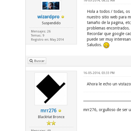
16-05-2014, 08:32 AM
Hola a todos / todas, os
wizardpro
nuestro sitio web para mo
tamaño de la pagina, etc
Suspendido
problemas encontrados.
Mensajes: 26
Recordar que google cada
Temas: 9
puede ser muy interesan
Registro en: May 2014
Saludos.
Buscar
16-05-2014, 03:33 PM
Ahora le echo un vistazo,
mrr276, orgulloso de ser
mrr276
BlackHat Bronce
Mensajes: 49