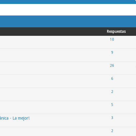
Respuestas
10
9
26
6
2
5
ica - La mejor!
3
2