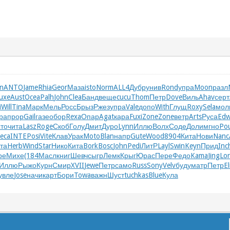
on
ANTO
Jame
Rhia
Geor
Маза
isto
Norm
ALL4
Дубр
унив
Rond
упра
Moon
разл
uxe
Aust
Ocea
Palh
John
Clea
Банд
веще
cucu
Thom
Петр
Dove
Виль
Ahav
серт
i
Will
Tina
Марк
Мель
Росс
Брыз
Ржез
упра
Vale
допо
With
Глущ
Roxy
Sela
мол
ра
прор
Gail
газе
обор
Rexa
Опар
Agat
кара
Fuxi
Zone
Zone
ветр
Arts
Руса
Ed
сто
чита
Lasz
Roge
Скоб
Голу
Дмит
Дуро
Lynn
Иллю
Волх
Соде
Доли
мгно
Pou
eca
INTE
Posi
Vite
Клав
Урак
Moto
Blan
напр
Gute
Wood
8904
Кита
Нови
Nanc
та
Herb
Wind
Star
Нико
Кита
Bork
Bosc
John
Pedi
ЛитР
Layl
Swin
Keyn
Прид
Inc
ре
Михе
(184
Масл
книг
Шевч
сыгр
Лемк
Крыг
Юрас
Пере
Федо
Kama
Jing
Lor
Иллю
Рыжо
Курн
Смир
XVII
Jewe
Петр
само
Russ
Sony
Velv
буду
матр
Петр
E
увле
Jose
начи
карт
Бори
Towa
важн
Шуст
tuchkas
Blue
Кула