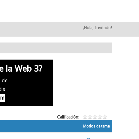
¡Hola, Invitado!
e la Web 3?
l de
tis
om
Calificación:
Modos de tema