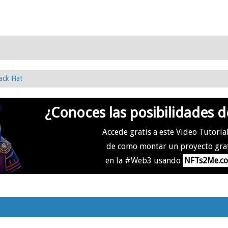
ack Hat
¿Conoces las posibilidades d
Accede gratis a este Video Tutoria
de como montar un proyecto gra
en la #Web3 usando
NFTs2Me.c