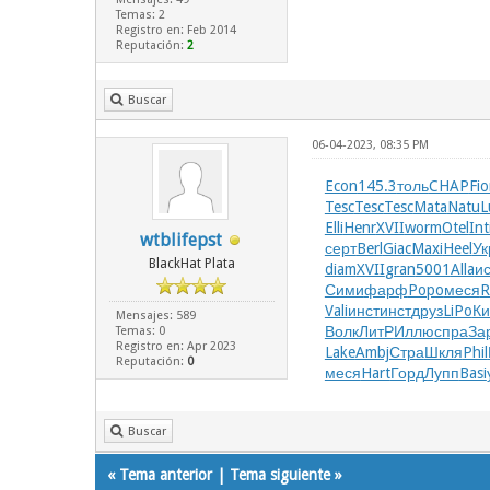
Temas: 2
Registro en: Feb 2014
Reputación:
2
Buscar
06-04-2023, 08:35 PM
Econ
145.3
толь
CHAP
Fi
Tesc
Tesc
Tesc
Mata
Natu
L
Elli
Henr
XVII
worm
Otel
Int
wtblifepst
серт
Berl
Giac
Maxi
Heel
Ук
BlackHat Plata
diam
XVII
gran
5001
Alla
и
Сими
фарф
Popo
меся
R
Vali
инст
инст
друз
LiPo
Ки
Mensajes: 589
Волк
ЛитР
Иллю
спра
За
Temas: 0
Registro en: Apr 2023
Lake
Ambj
Стра
Шкля
Phil
Reputación:
0
меся
Hart
Горд
Лупп
Basi
Buscar
«
Tema anterior
|
Tema siguiente
»