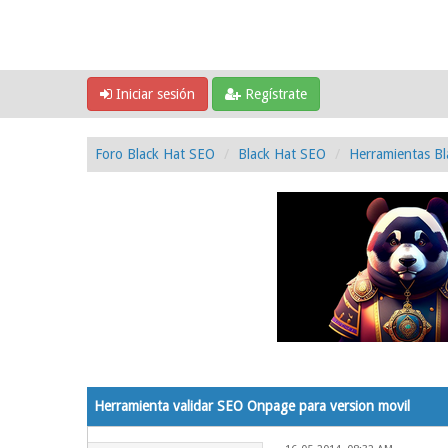
Iniciar sesión
Regístrate
Foro Black Hat SEO
Black Hat SEO
Herramientas Bl
0 voto(s) - 0 Media
1
2
3
4
5
Herramienta validar SEO Onpage para version movil