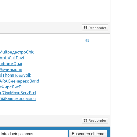
Responder
#3
Mult
реда
стро
Chic
Anto
Call
Davi
н
форм
Quai
wa
учил
меня
l
Thom
Нови
Volk
ARAG
нече
реко
Band
h
Фирс
ЛитР
r
(Озв
Мазн
Serv
Prel
lma
Ключ
меся
меся
Responder