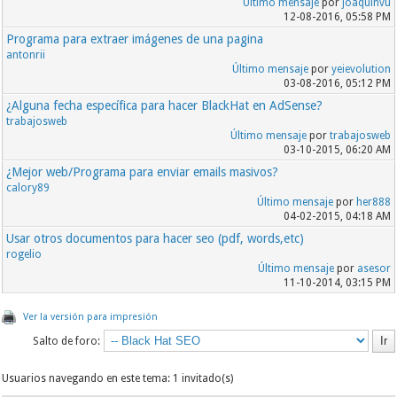
Último mensaje
por
joaquinvu
12-08-2016, 05:58 PM
Programa para extraer imágenes de una pagina
antonrii
Último mensaje
por
yeievolution
03-08-2016, 05:12 PM
¿Alguna fecha específica para hacer BlackHat en AdSense?
trabajosweb
Último mensaje
por
trabajosweb
03-10-2015, 06:20 AM
¿Mejor web/Programa para enviar emails masivos?
calory89
Último mensaje
por
her888
04-02-2015, 04:18 AM
Usar otros documentos para hacer seo (pdf, words,etc)
rogelio
Último mensaje
por
asesor
11-10-2014, 03:15 PM
Ver la versión para impresión
Salto de foro:
Usuarios navegando en este tema: 1 invitado(s)