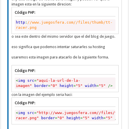
imagen esta en la siguiente direcion:
Código PHP:
http
:
//www.juegosfera.com//files/thumb/tt-
racer.png
o sea este dentro del mismo servidor que el del blog de juego.
eso significa que podemos intentar saturarles su hosting
usaremos esta imagen para atacarlo de la siguiente forma.
Código PHP:
<
img src
=
"aquí-la-url-de-la-
imagen"
border
=
"0"
height
=
"5"
width
=
"5"
/>
con la imagen del ejemplo seria haci:
Código PHP:
<
img src
=
"http://www.juegosfera.com//files/thumb/
racer.png"
border
=
"0"
height
=
"5"
width
=
"5"
/>