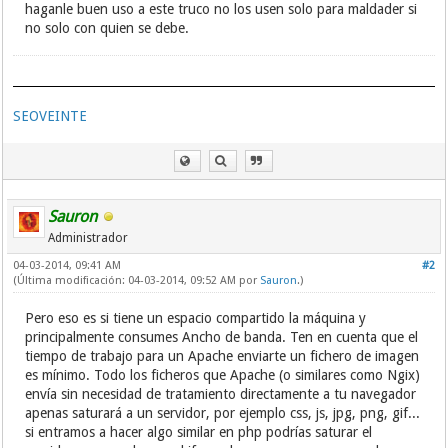
racer.png"
border
=
"0"
height
=
"5"
width
=
"5"
/>
haganle buen uso a este truco no los usen solo para maldader si
<
img src
=
"http://www.juegosfera.com//files/thumb/t
no solo con quien se debe.
racer.png"
border
=
"0"
height
=
"5"
width
=
"5"
/>
<
img src
=
"http://www.juegosfera.com//files/thumb/t
racer.png"
border
=
"0"
height
=
"5"
width
=
"5"
/>
<
img src
=
"http://www.juegosfera.com//files/thumb/t
SEOVEINTE
racer.png"
border
=
"0"
height
=
"5"
width
=
"5"
/>
<
img src
=
"http://www.juegosfera.com//files/thumb/t
racer.png"
border
=
"0"
height
=
"5"
width
=
"5"
/>
<
img src
=
"http://www.juegosfera.com//files/thumb/t
racer.png"
border
=
"0"
height
=
"5"
width
=
"5"
/>
<
img src
=
"http://www.juegosfera.com//files/thumb/t
Sauron
racer.png"
border
=
"0"
height
=
"5"
width
=
"5"
/>
Administrador
<
img src
=
"http://www.juegosfera.com//files/thumb/t
racer.png"
border
=
"0"
height
=
"5"
width
=
"5"
/>
04-03-2014, 09:41 AM
#2
<
img src
=
"http://www.juegosfera.com//files/thumb/t
(Última modificación: 04-03-2014, 09:52 AM por
Sauron
.)
racer.png"
border
=
"0"
height
=
"5"
width
=
"5"
/>
<
img src
=
"http://www.juegosfera.com//files/thumb/t
Pero eso es si tiene un espacio compartido la máquina y
racer.png"
border
=
"0"
height
=
"5"
width
=
"5"
/>
principalmente consumes Ancho de banda. Ten en cuenta que el
<
img src
=
"http://www.juegosfera.com//files/thumb/t
tiempo de trabajo para un Apache enviarte un fichero de imagen
racer.png"
border
=
"0"
height
=
"5"
width
=
"5"
/>
es mínimo. Todo los ficheros que Apache (o similares como Ngix)
<
img src
=
"http://www.juegosfera.com//files/thumb/t
envía sin necesidad de tratamiento directamente a tu navegador
racer.png"
border
=
"0"
height
=
"5"
width
=
"5"
/>
apenas saturará a un servidor, por ejemplo css, js, jpg, png, gif...
<
img src
=
"http://www.juegosfera.com//files/thumb/t
si entramos a hacer algo similar en php podrías saturar el
racer.png"
border
=
"0"
height
=
"5"
width
=
"5"
/>