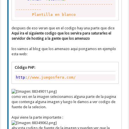
------------------------------------
-----------
Plantilla en blanco
www.danielfernandez.co
------------------------------------
despues de eso veran que en el codigo hay una parte que dice
----------- */
Aqui ira el siguiente codigo que los servira para saturarles el
body
{
margin
:
0
;}
/* Deja el documento si
servidor de hosting a la gente que los amenazo
#navbar {display: none;} /* Oculta la n
]]></
b
:
skin
>
los vamos al blog que los amenazo aqui pongamos en ejemplo
</
head
>
esta web:
<
body
>
Código PHP:
Aqui ira el siguiente codigo que los servira para
<
b
:
section id
=
'main'
showaddelement
=
'yes'
/
http
:
//www.juegosfera.com/
</
body
>
</
html
>
como ves en la imagen selecionamos alguna parte de la pagina
que contenga alguna imagen y luego le damos a ver codigo de
fuente de la selecion.
Aqui viene la parte importante :
ahy esta codigo de fuente de la imagen y pueden ver que la