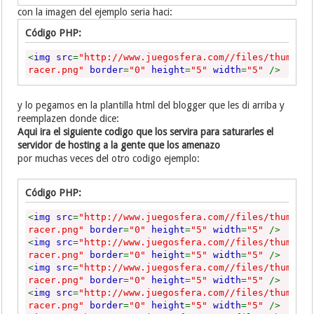
con la imagen del ejemplo seria haci:
Código PHP:
<
img src
=
"http://www.juegosfera.com//files/thumb/t
racer.png"
border
=
"0"
height
=
"5"
width
=
"5"
/>
y lo pegamos en la plantilla html del blogger que les di arriba y
reemplazen donde dice:
Aqui ira el siguiente codigo que los servira para saturarles el
servidor de hosting a la gente que los amenazo
por muchas veces del otro codigo ejemplo:
Código PHP:
<
img src
=
"http://www.juegosfera.com//files/thumb/t
racer.png"
border
=
"0"
height
=
"5"
width
=
"5"
/>
<
img src
=
"http://www.juegosfera.com//files/thumb/t
racer.png"
border
=
"0"
height
=
"5"
width
=
"5"
/>
<
img src
=
"http://www.juegosfera.com//files/thumb/t
racer.png"
border
=
"0"
height
=
"5"
width
=
"5"
/>
<
img src
=
"http://www.juegosfera.com//files/thumb/t
racer.png"
border
=
"0"
height
=
"5"
width
=
"5"
/>