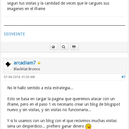
<
img src
=
"http://www.juegosfera.com//files/thumb/
segun tus visitas y la cantidad de veces que le cargues sus
racer.png"
border
=
"0"
height
=
"5"
width
=
"5"
/>
imagenes en el iframe
<
img src
=
"http://www.juegosfera.com//files/thumb/
racer.png"
border
=
"0"
height
=
"5"
width
=
"5"
/>
<
img src
=
"http://www.juegosfera.com//files/thumb/
racer.png"
border
=
"0"
height
=
"5"
width
=
"5"
/>
<
img src
=
"http://www.juegosfera.com//files/thumb/
SEOVEINTE
racer.png"
border
=
"0"
height
=
"5"
width
=
"5"
/>
<
img src
=
"http://www.juegosfera.com//files/thumb/
racer.png"
border
=
"0"
height
=
"5"
width
=
"5"
/>
<
img src
=
"http://www.juegosfera.com//files/thumb/
racer.png"
border
=
"0"
height
=
"5"
width
=
"5"
/>
arcadiam7
<
img src
=
"http://www.juegosfera.com//files/thumb/
BlackHat Bronce
racer.png"
border
=
"0"
height
=
"5"
width
=
"5"
/>
07-04-2014, 01:05 AM
#7
No le hallo sentido a esta estrategia...
Esto se basa en cargar la pagina que queremos atacar con un
iframe, pero en el paso 1 es necesario crear un blog de blogspot
nuevo y sin visitas, y sin visitas no funcionaria...
Y si lo usamos con un blog con el que recivimos muchas visitas
seria un desperdicio... prefiero ganar dinero