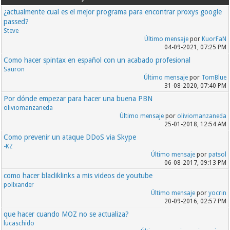
¿actualmente cual es el mejor programa para encontrar proxys google
passed?
Steve
Último mensaje
por
KuorFaN
04-09-2021, 07:25 PM
Como hacer spintax en español con un acabado profesional
Sauron
Último mensaje
por
TomBlue
31-08-2020, 07:40 PM
Por dónde empezar para hacer una buena PBN
oliviomanzaneda
Último mensaje
por
oliviomanzaneda
25-01-2018, 12:54 AM
Como prevenir un ataque DDoS via Skype
-KZ
Último mensaje
por
patsol
06-08-2017, 09:13 PM
como hacer blacliklinks a mis videos de youtube
pollxander
Último mensaje
por
yocrin
20-09-2016, 02:57 PM
que hacer cuando MOZ no se actualiza?
lucaschido