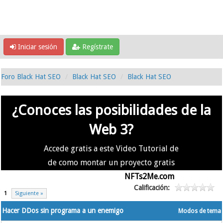
Iniciar sesión
Regístrate
Foro Black Hat SEO
Black Hat SEO
Black Hat SEO
¿Conoces las posibilidades de la
Web 3?
Accede gratis a este Video Tutorial de
de como montar un proyecto gratis
en la #Web3 usando
NFTs2Me.com
Calificación:
1
Siguiente »
Hacer DDos sin programa a un enemigo
Modos de tema