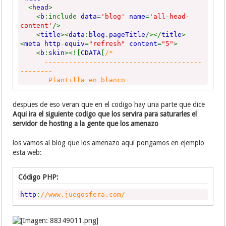
<
head
>
<
b
:include
data
=
'blog'
name
=
'all-head-
content'
/>
<
title
><
data
:
blog
.
pageTitle
/></
title
>
<
meta http
-
equiv
=
"refresh"
content
=
"5"
>
<
b
:
skin
><![
CDATA
[
/*
---------------------------------------
--------
Plantilla en blanco
www.danielfernandez.co
---------------------------------------
despues de eso veran que en el codigo hay una parte que dice
-------- */
Aqui ira el siguiente codigo que los servira para saturarles el
body
{
margin
:
0
;}
/* Deja el documento sin 
servidor de hosting a la gente que los amenazo
#navbar {display: none;} /* Oculta la na
]]></
b
:
skin
>
los vamos al blog que los amenazo aqui pongamos en ejemplo
</
head
>
esta web:
<
body
>
Código PHP:
Aqui ira el siguiente codigo que los servira para 
<
b
:
section id
=
'main'
showaddelement
=
'yes'
/>
http
:
//www.juegosfera.com/
</
body
>
</
html
>