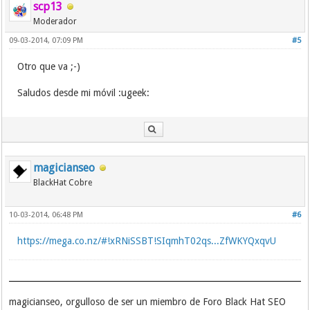
scp13
Moderador
09-03-2014, 07:09 PM
#5
Otro que va ;-)
Saludos desde mi móvil :ugeek:
magicianseo
BlackHat Cobre
10-03-2014, 06:48 PM
#6
https://mega.co.nz/#!xRNiSSBT!SIqmhT02qs...ZfWKYQxqvU
magicianseo, orgulloso de ser un miembro de Foro Black Hat SEO