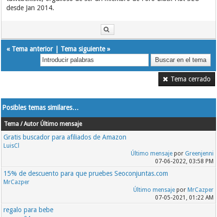
desde Jan 2014.
«
Tema anterior
|
Tema siguiente
»
Tema cerrado
Posibles temas similares…
Tema / Autor
Último mensaje
Gratis buscador para afiliados de Amazon
LuisCl
Último mensaje
por
Greenjenni
07-06-2022, 03:58 PM
15% de descuento para que pruebes Seoconjuntas.com
MrCazper
Último mensaje
por
MrCazper
07-05-2021, 01:22 AM
regalo para bebe