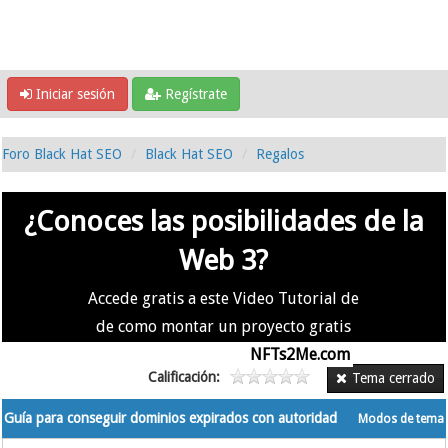
Iniciar sesión
Regístrate
Foro Black Hat SEO
Black Hat SEO
Regalos
¿Conoces las posibilidades de la
Web 3?
Accede gratis a este Video Tutorial de
de como montar un proyecto gratis
en la #Web3 usando
NFTs2Me.com
Calificación:
Tema cerrado
Guía para conseguir dominios expirados con autoridad
Modos de tema