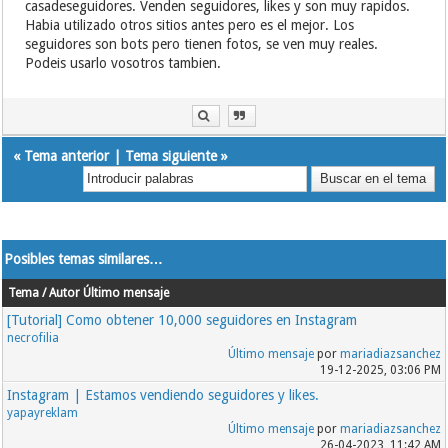
casadeseguidores. Venden seguidores, likes y son muy rapidos.
Habia utilizado otros sitios antes pero es el mejor. Los
seguidores son bots pero tienen fotos, se ven muy reales.
Podeis usarlo vosotros tambien.
«
Tema anterior
|
Tema siguiente
»
Posibles temas similares…
Tema / Autor
Último mensaje
[Tutorial] Como obtener 10,000 seguidores en Instagram
necrofilia
Último mensaje
por
mariadiazsanchez
19-12-2025, 03:06 PM
Instagram | Estamos vendiendo seguidores y likes.
yapayreklam
Último mensaje
por
mariadiazsanchez
26-04-2023, 11:42 AM