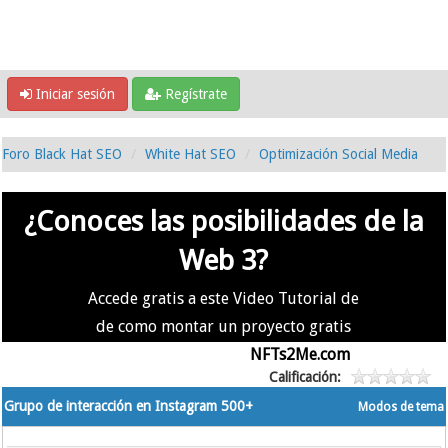
Iniciar sesión
Regístrate
Foro Black Hat SEO
White Hat SEO
Optimización Social Media
¿Conoces las posibilidades de la
Web 3?
Accede gratis a este Video Tutorial de
de como montar un proyecto gratis
en la #Web3 usando
NFTs2Me.com
Calificación:
Grupo de interacción en Instagram 500+
Modos de tema