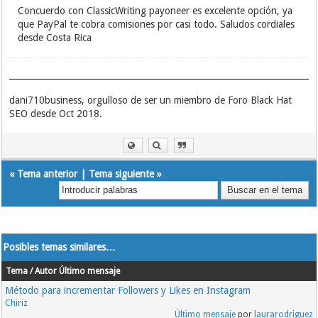
Concuerdo con ClassicWriting payoneer es excelente opción, ya
que PayPal te cobra comisiones por casi todo. Saludos cordiales
desde Costa Rica
dani710business, orgulloso de ser un miembro de Foro Black Hat
SEO desde Oct 2018.
«
Tema anterior
|
Tema siguiente
»
Posibles temas similares…
Tema / Autor
Último mensaje
Método para incrementar Followers y Likes en Instagram
Chiriz
Último mensaje
por
laurarodriguez