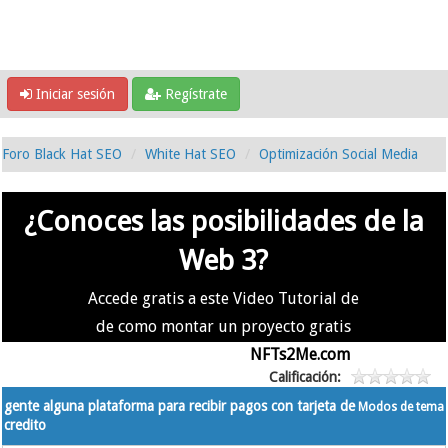
Iniciar sesión
Regístrate
Foro Black Hat SEO
White Hat SEO
Optimización Social Media
¿Conoces las posibilidades de la
Web 3?
Accede gratis a este Video Tutorial de
de como montar un proyecto gratis
en la #Web3 usando
NFTs2Me.com
Calificación:
gente alguna plataforma para recibir pagos con tarjeta de
Modos de tema
credito