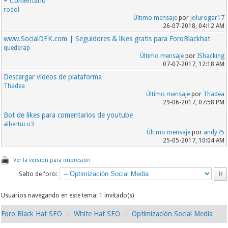
+ Comentario
rodol
Último mensaje
por
jolurogar17
26-07-2018, 04:12 AM
www.SocialDEK.com | Seguidores & likes gratis para ForoBlackhat
quederap
Último mensaje
por
IShacking
07-07-2017, 12:18 AM
Descargar vídeos de plataforma
Thadea
Último mensaje
por
Thadea
29-06-2017, 07:58 PM
Bot de likes para comentarios de youtube
albertuco3
Último mensaje
por
andy75
25-05-2017, 10:04 AM
Ver la versión para impresión
Salto de foro:
Usuarios navegando en este tema: 1 invitado(s)
Foro Black Hat SEO
White Hat SEO
Optimización Social Media