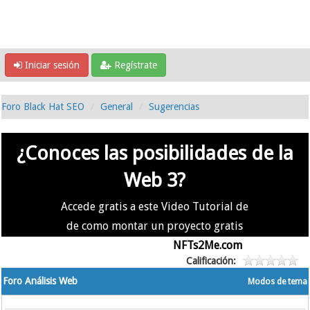
Iniciar sesión
Regístrate
Foro Black Hat SEO
General
Sugerencias
¿Conoces las posibilidades de la
Web 3?
Accede gratis a este Video Tutorial de
de como montar un proyecto gratis
en la #Web3 usando
NFTs2Me.com
Calificación:
Foro Análisis Web
Modos de tema