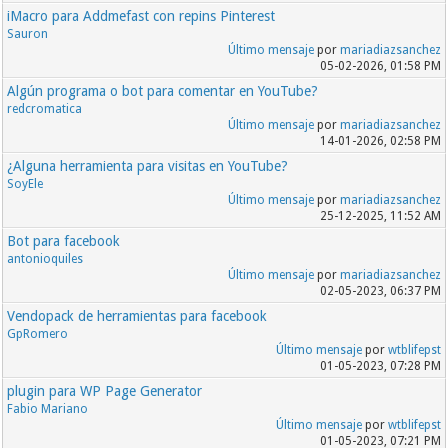
iMacro para Addmefast con repins Pinterest
Sauron
Último mensaje
por
mariadiazsanchez
05-02-2026, 01:58 PM
Algún programa o bot para comentar en YouTube?
redcromatica
Último mensaje
por
mariadiazsanchez
14-01-2026, 02:58 PM
¿Alguna herramienta para visitas en YouTube?
SoyEle
Último mensaje
por
mariadiazsanchez
25-12-2025, 11:52 AM
Bot para facebook
antonioquiles
Último mensaje
por
mariadiazsanchez
02-05-2023, 06:37 PM
Vendopack de herramientas para facebook
GpRomero
Último mensaje
por
wtblifepst
01-05-2023, 07:28 PM
plugin para WP Page Generator
Fabio Mariano
Último mensaje
por
wtblifepst
01-05-2023, 07:21 PM