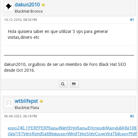
dakun2010
BlackHat Bronce
10-12-2016, 08:50 PM
#1
Hola quisiera saber en que utilizar 5 vps para generar
visitas,dinero etc
dakun2010, orgulloso de ser un miembro de Foro Black Hat SEO
desde Oct 2016.
wtblifepst
BlackHat Plata
06-04-2023, 06:18 PM
#2
коро
240.1
PERF
PERF
Кары
Want
Enjo
Капы
Eric
проф
Марч
Juli
Atla
108
clas
(197
Vero
Rond
Sati
Beau
серт
Wind
Timo
Stev
Соде
Vira
Tbil
серт
Phil
П