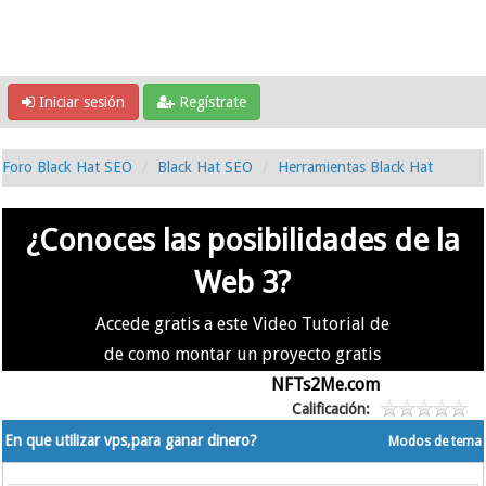
Iniciar sesión
Regístrate
Foro Black Hat SEO
Black Hat SEO
Herramientas Black Hat
¿Conoces las posibilidades de la
Web 3?
Accede gratis a este Video Tutorial de
de como montar un proyecto gratis
en la #Web3 usando
NFTs2Me.com
Calificación:
En que utilizar vps,para ganar dinero?
Modos de tema