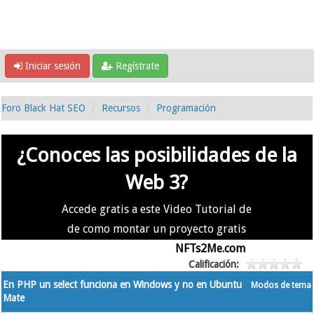
Iniciar sesión
Regístrate
Foro Black Hat SEO
Recursos
Programación
¿Conoces las posibilidades de la
Web 3?
Accede gratis a este Video Tutorial de
de como montar un proyecto gratis
en la #Web3 usando
NFTs2Me.com
Calificación:
En PHP un select funciona en Windows y no en Ubuntu
Modos de tema
Mate