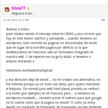
Silvia77
Alégrame el dia...
22-06-2014, 02:55 PM
#1
Buenas a todos
pues estaba viendo el mensaje sobre los 8000 y pico errores que
hay en este mismo subforo y pensando... cuando tenemos un
wordpress, este controla las paginas no encontradas de modo
que en lugar de la horrible pagina por defecto (o la que
establezcamos en htaccess) sale un formulario integrado en
nuestra web. Y de repente me surge la duda: si tenemos x
enlaces entrantes a
midominio.es/miwebchachipiruli
y esa direccion deja de existir... no he creado una alternativa, no
me interesa porque ya no trato ese tema, pero quiero mantener
el linkjuice. De normal (una web html plana) pondría un redirect
a la home (por ejemplo) en mi htaccess pero... si tenemos un
wordpress instalado... necesito poner el redirect para que google
no lo cuente como que la pagina no existe? O como ya estoy
dando un resultado (el formulario de busqueda) google entiende