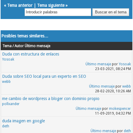
«
Tema anterior
|
Tema siguiente
»
Posibles temas similares…
Tema / Autor
Último mensaje
Duda con estructura de enlaces
Yosoak
Último mensaje
por
Yosoak
23-03-2021, 08:24 PM
Duda sobre SEO local para un experto en SEO
webb
Último mensaje
por
webb
28-02-2020, 10:26 AM
me cambio de wordpress a bloger con dominio propio
pollxander
Último mensaje
por
mokespencer
11-09-2019, 04:32 PM
duda imagen en google
deth
Último mensaje
por
deth