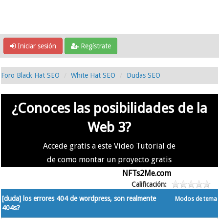
Iniciar sesión
Regístrate
Foro Black Hat SEO
White Hat SEO
Dudas SEO
¿Conoces las posibilidades de la
Web 3?
Accede gratis a este Video Tutorial de
de como montar un proyecto gratis
en la #Web3 usando
NFTs2Me.com
Calificación:
[duda] los errores 404 de wordpress, son realmente
Modos de tema
404s?