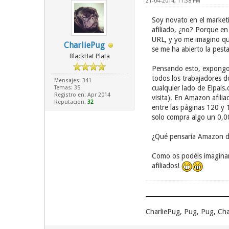
21-04-2014, 11:38 PM
Soy novato en el marketi
afiliado, ¿no? Porque e
URL, y yo me imagino que
CharliePug
se me ha abierto la pes
BlackHat Plata
Pensando esto, expongo l
todos los trabajadores d
Mensajes: 341
cualquier lado de Elpais.
Temas: 35
Registro en: Apr 2014
visita). En Amazon afil
Reputación:
32
entre las páginas 120 y 
solo compra algo un 0,0
¿Qué pensaría Amazon de
Como os podéis imaginar
afiliados!
CharliePug, Pug, Pug, Cha