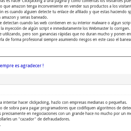
as es hacer Clickjacking a una pagina y como comentas los visitantes p
reo que amazon tenga inconveniente en vender sus productos a los visitant
n es cuando alguien detecte tu enlace de afiliado y que estas haciendo sp
on amazon y serias baneado.
e detectan cuando las web contienen en su interior malware o algun scrip
la inyección de algún script e inmediatamente los Webmaster lo corrigen.
e utilizando, pero son ganancias rápidas que no duran mucho y ponen en r
la de forma profesional siempre asumiendo riesgos en este caso el banea
iempre es agradecer !
 a intentar hacer clickjacking, hazlo con empresas medianas o pequeñas.
ro de sobra para pagar programadores que codifiquen algoritmos de detec
 precisamente en negociaciones con un grande hace no mucho por un mé
ollarles un "cazador" de defraudadores.
.