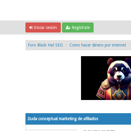
Iniciar sesión
Regístrate
Foro Black Hat SEO
Como hacer dinero por internet
0 voto(s) - 0 Media
1
2
3
4
5
Duda conceptual marketing de afiliados