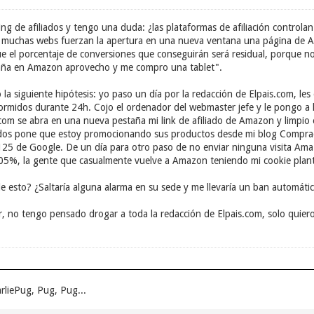
ng de afiliados y tengo una duda: ¿las plataformas de afiliación controla
n muchas webs fuerzan la apertura en una nueva ventana una página de Am
 el porcentaje de conversiones que conseguirán será residual, porque no
taña en Amazon aprovecho y me compro una tablet".
a siguiente hipótesis: yo paso un día por la redacción de Elpais.com, le
ormidos durante 24h. Cojo el ordenador del webmaster jefe y le pongo a l
com se abra en una nueva pestaña mi link de afiliado de Amazon y limpio el
iados pone que estoy promocionando sus productos desde mi blog Compr
125 de Google. De un día para otro paso de no enviar ninguna visita Amazo
05%, la gente que casualmente vuelve a Amazon teniendo mi cookie plan
 esto? ¿Saltaría alguna alarma en su sede y me llevaría un ban automáti
, no tengo pensado drogar a toda la redacción de Elpais.com, solo quie
rliePug, Pug, Pug...