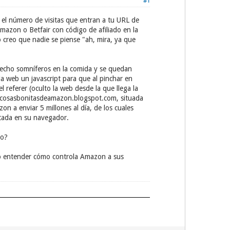
#1
n el número de visitas que entran a tu URL de
azon o Betfair con código de afiliado en la
 creo que nadie se piense "ah, mira, ya que
s echo somníferos en la comida y se quedan
a web un javascript para que al pinchar en
 referer (oculto la web desde la que llega la
acosasbonitasdeamazon.blogspot.com, situada
n a enviar 5 millones al día, de los cuales
tada en su navegador.
co?
ro entender cómo controla Amazon a sus