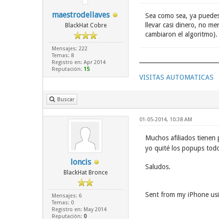
maestrodellaves
Sea como sea, ya puedes 
llevar casi dinero, no m
BlackHat Cobre
cambiaron el algoritmo).
Mensajes: 222
Temas: 8
Registro en: Apr 2014
Reputación:
15
VISITAS AUTOMATICAS
Buscar
01-05-2014, 10:38 AM
Muchos afiliados tienen 
yo quité los popups tod
loncis
Saludos.
BlackHat Bronce
Sent from my iPhone usi
Mensajes: 6
Temas: 0
Registro en: May 2014
Reputación:
0