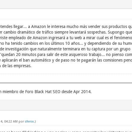
tendes llegar... a Amazon le interesa mucho más vender sus productos qu
r cambio dramático de tráfico siempre levantará sospechas. Supongo que 
 triste empleado de Amazon ingresará a tu web a mirar cual es el fenómeno
o ha tenido cambios en los últimos 10 años... y dependiendo de su humor
e de investigación que naturalmente terminara en tu captura por un gru
. "quedan 20 minutos para salir de este asqueroso trabajo... no pienso co
te aplicarán el ban automático y de paso no te pagarán las comisiones pe
 de las empresas.
un miembro de Foro Black Hat SEO desde Apr 2014.
14, 04:22 AM por
sfenix
.)