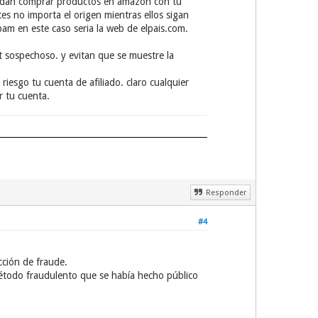
uedan comprar productos en amazon con tu
es no importa el origen mientras ellos sigan
am en este caso seria la web de elpais.com.
t sospechoso. y evitan que se muestre la
iesgo tu cuenta de afiliado. claro cualquier
r tu cuenta.
Responder
#4
ción de fraude.
todo fraudulento que se había hecho público