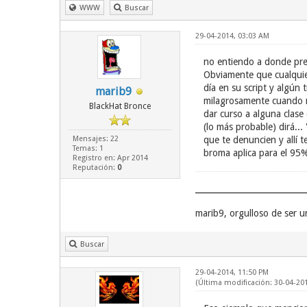
WWW
Buscar
29-04-2014, 03:03 AM
no entiendo a donde pre
Obviamente que cualquie
día en su script y algún
marib9
milagrosamente cuando n
BlackHat Bronce
dar curso a alguna clas
(lo más probable) dirá..
Mensajes: 22
que te denuncien y allí 
Temas: 1
broma aplica para el 95%
Registro en: Apr 2014
Reputación:
0
marib9, orgulloso de ser 
Buscar
29-04-2014, 11:50 PM
(Última modificación: 30-04-20