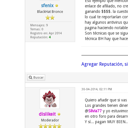
Eso ejemplo que mencion
sfenix
enlace de afiliado, no c
ganando $$$$. la cuestió
BlackHat Bronce
lo cual te reportarían c
hay algunos antivirus qu
Mensajes: 9
pagina haciendo notable 
Temas: 0
Son técnicas que se sigu
Registro en: Apr 2014
Reputación:
4
técnica BH hay que hacer
Agregar Reputación, s
Buscar
30-04-2014, 02:11 PM
Quiero añadir que si vas
Los grandes tienen dine
@
Silvia77
y yo estuvimos
dislikeit
en otro foro para desarr
Moderador
Y sí... pagan MUY BIEN..