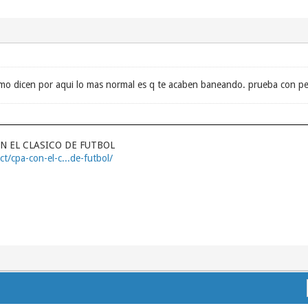
o dicen por aqui lo mas normal es q te acaben baneando. prueba con p
N EL CLASICO DE FUTBOL
t/cpa-con-el-c...de-futbol/