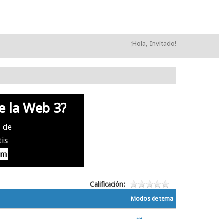
¡Hola, Invitado!
e la Web 3?
l de
tis
om
Calificación:
Modos de tema