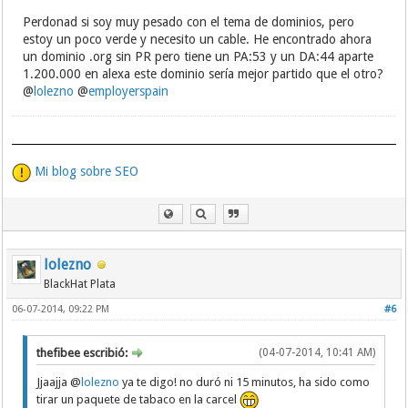
Perdonad si soy muy pesado con el tema de dominios, pero
estoy un poco verde y necesito un cable. He encontrado ahora
un dominio .org sin PR pero tiene un PA:53 y un DA:44 aparte
1.200.000 en alexa este dominio sería mejor partido que el otro?
@
lolezno
@
employerspain
Mi blog sobre SEO
lolezno
BlackHat Plata
06-07-2014, 09:22 PM
#6
thefibee escribió:
(04-07-2014, 10:41 AM)
Jjaajja @
lolezno
ya te digo! no duró ni 15 minutos, ha sido como
tirar un paquete de tabaco en la carcel