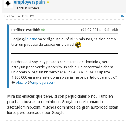
employerspain
BlackHat Bronce
06-07-2014, 11:08 PM
#7
thefibee escribió:
(04-07-2014, 10:41 AM)
Jjaajja @
lolezno
ya te digo! no duró ni 15 minutos, ha sido como
tirar un paquete de tabaco en la carcel
Perdonad si soy muy pesado con el tema de dominios, pero
estoy un poco verde y necesito un cable. He encontrado ahora
un dominio .org sin PR pero tiene un PA:53 y un DA:44 aparte
1.200.000 en alexa este dominio sería mejor partido que el otro?
@
lolezno
@
employerspain
Mira los enlaces que tiene, si son perjudiciales o no. Tambien
prueba a buscar tu dominio en Google con el comando
site:tudominio.com, muchos domininos de gran autoridad estan
libres pero baneados por Google