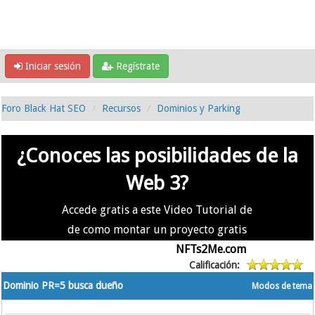
Iniciar sesión
Regístrate
Foro Black Hat SEO
Recursos
Dominios y Parking
¿Conoces las posibilidades de la
Web 3?
Accede gratis a este Video Tutorial de
de como montar un proyecto gratis
en la #Web3 usando
NFTs2Me.com
Calificación:
Dominio PR=5 busca dueño
Modos de tema