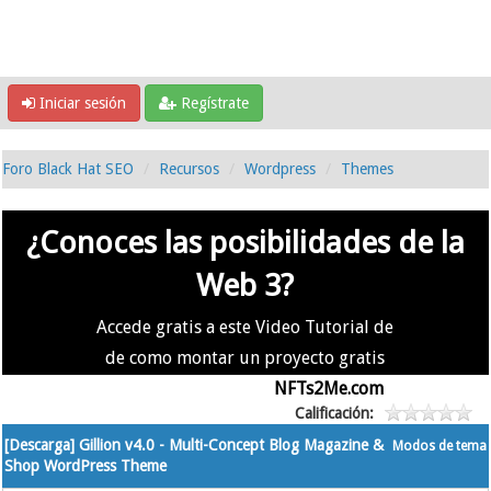
Iniciar sesión
Regístrate
Foro Black Hat SEO
Recursos
Wordpress
Themes
¿Conoces las posibilidades de la
Web 3?
Accede gratis a este Video Tutorial de
de como montar un proyecto gratis
en la #Web3 usando
NFTs2Me.com
Calificación:
[Descarga] Gillion v4.0 - Multi-Concept Blog Magazine &
Modos de tema
Shop WordPress Theme