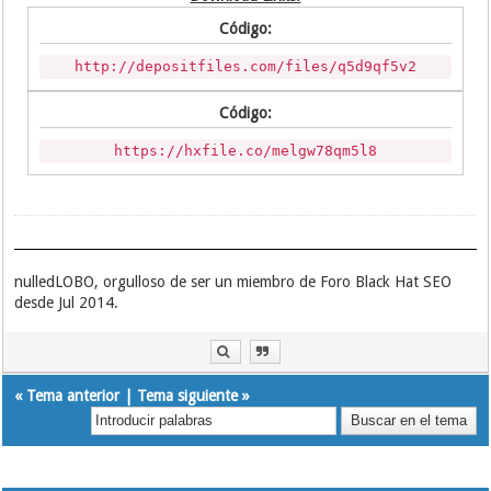
Código:
http://depositfiles.com/files/q5d9qf5v2
Código:
https://hxfile.co/melgw78qm5l8
nulledLOBO, orgulloso de ser un miembro de Foro Black Hat SEO
desde Jul 2014.
«
Tema anterior
|
Tema siguiente
»