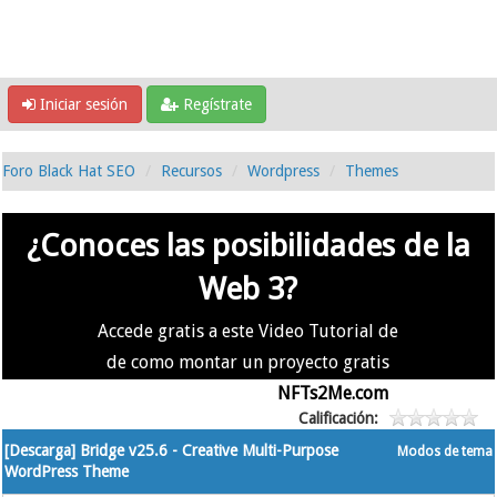
Iniciar sesión
Regístrate
Foro Black Hat SEO
Recursos
Wordpress
Themes
¿Conoces las posibilidades de la
Web 3?
Accede gratis a este Video Tutorial de
de como montar un proyecto gratis
en la #Web3 usando
NFTs2Me.com
Calificación:
[Descarga] Bridge v25.6 - Creative Multi-Purpose
Modos de tema
WordPress Theme