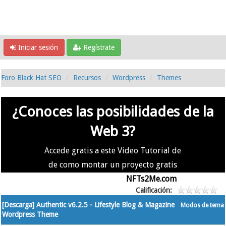
Iniciar sesión
Regístrate
Foro Black Hat SEO
Recursos
Wordpress
Themes
¿Conoces las posibilidades de la
Web 3?
Accede gratis a este Video Tutorial de
de como montar un proyecto gratis
en la #Web3 usando
NFTs2Me.com
Calificación:
[Descarga] Authentic v6.2.5 - Lifestyle Blog & Magazine
Modos de tema
Wordpress Theme