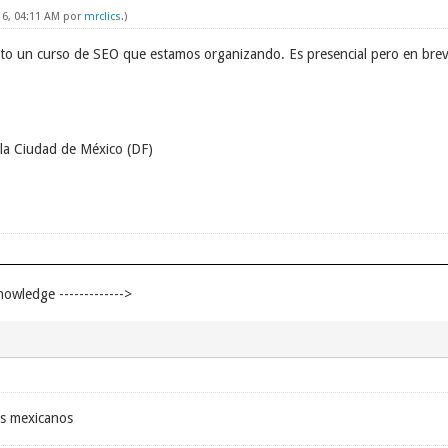
16, 04:11 AM por
mrclics
.)
rto un curso de SEO que estamos organizando. Es presencial pero en bre
 la Ciudad de México (DF)
nowledge ------------->
os mexicanos