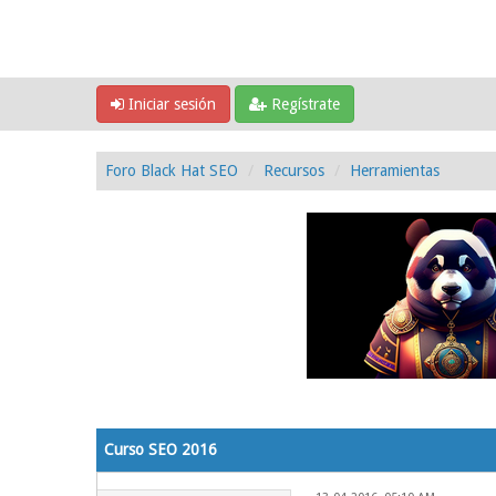
Iniciar sesión
Regístrate
Foro Black Hat SEO
Recursos
Herramientas
0 voto(s) - 0 Media
1
2
3
4
5
Curso SEO 2016