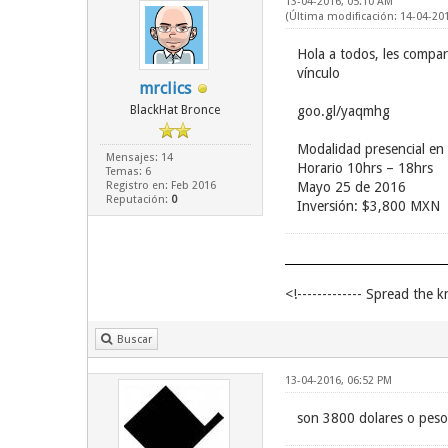
13-04-2016, 05:10 AM
(Última modificación: 14-04-20
Hola a todos, les compa
vínculo
mrclics
BlackHat Bronce
goo.gl/yaqmhg
Modalidad presencial en
Mensajes: 14
Horario 10hrs – 18hrs
Temas: 6
Registro en: Feb 2016
Mayo 25 de 2016
Reputación:
0
Inversión: $3,800 MXN
<!------------- Spread the k
Buscar
13-04-2016, 06:52 PM
son 3800 dolares o pes