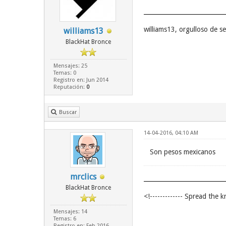
williams13, orgulloso de 
williams13
BlackHat Bronce
Mensajes: 25
Temas: 0
Registro en: Jun 2014
Reputación:
0
Buscar
14-04-2016, 04:10 AM
Son pesos mexicanos
mrclics
BlackHat Bronce
<!------------- Spread the k
Mensajes: 14
Temas: 6
Registro en: Feb 2016