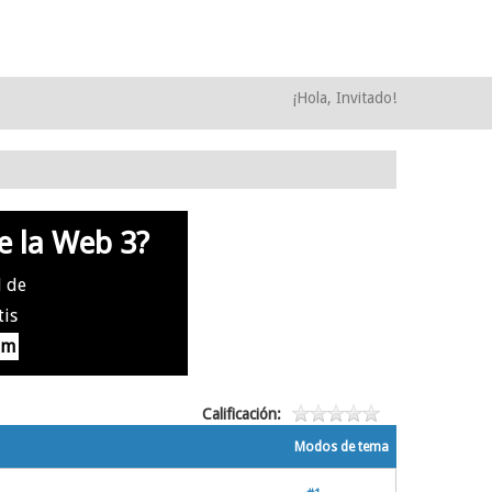
¡Hola, Invitado!
e la Web 3?
l de
tis
om
Calificación:
Modos de tema