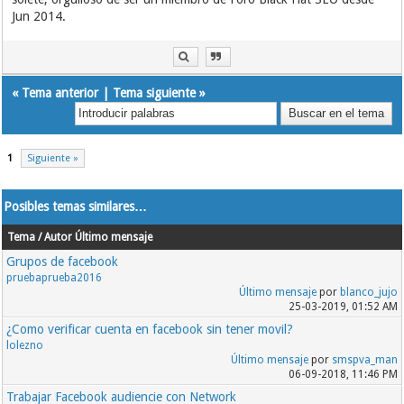
Jun 2014.
«
Tema anterior
|
Tema siguiente
»
1
Siguiente »
Posibles temas similares…
Tema / Autor
Último mensaje
Grupos de facebook
pruebaprueba2016
Último mensaje
por
blanco_jujo
25-03-2019, 01:52 AM
¿Como verificar cuenta en facebook sin tener movil?
lolezno
Último mensaje
por
smspva_man
06-09-2018, 11:46 PM
Trabajar Facebook audiencie con Network