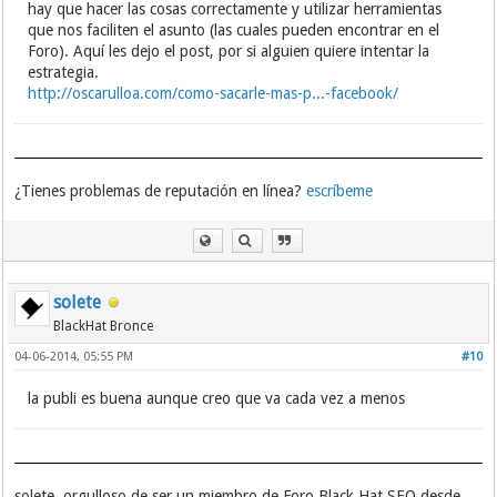
hay que hacer las cosas correctamente y utilizar herramientas
que nos faciliten el asunto (las cuales pueden encontrar en el
Foro). Aquí les dejo el post, por si alguien quiere intentar la
estrategia.
http://oscarulloa.com/como-sacarle-mas-p...-facebook/
¿Tienes problemas de reputación en línea?
escríbeme
solete
BlackHat Bronce
04-06-2014, 05:55 PM
#10
la publi es buena aunque creo que va cada vez a menos
solete, orgulloso de ser un miembro de Foro Black Hat SEO desde