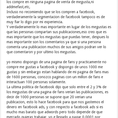
los compre en ninguna pagina de venta de megusta,ni
addmefast,etc,
Incluso no recomiendo que se los compren a facebook,
verdaderamente la segmentacion de facebook tampoco es de
muy fiar lo digo por mi experiencia.
Y verdaderamente lo mas importante en lugar de los megustas es
que las personas compartan sus publicaciones,eso creo que es
mas importante que los megustas que puedas tener, despues lo
mas importante son los comentarios ya que si una persona
comenta una publicacion muchos de sus amigos podran ver lo
que comentaron y por ultimo los megustas.
yo mismo dispongo de una pagina de fans y practicamente no
compre me gustas a facebook y dispongo de unos 1000 me
gustas y sin embargo estan hablando de mi pagina de fans mas
de 1600 personas, conozco paginas con un millon de fans e
interactuan 100 personas solamente.
La ultima politica de facebook dijo que solo entre el 2 y 3% de
los megustas de una pagina de fans verian las publicaciones, es
decir de 1000 personas se supone que 20 verian una
publicacion, esto lo hace facebook para que nos gastemos el
dinero en facebook ads, y con respecto a facebook ads si es
mucho mas barato que adwords pero todo depende de que
mercado quieras trabajar, yo e llegado a pagar 0.0001 por