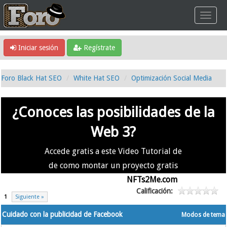
Iniciar sesión
Regístrate
Foro Black Hat SEO
White Hat SEO
Optimización Social Media
¿Conoces las posibilidades de la
Web 3?
Accede gratis a este Video Tutorial de
de como montar un proyecto gratis
en la #Web3 usando
NFTs2Me.com
Calificación:
1
Siguiente »
Cuidado con la publicidad de Facebook
Modos de tema