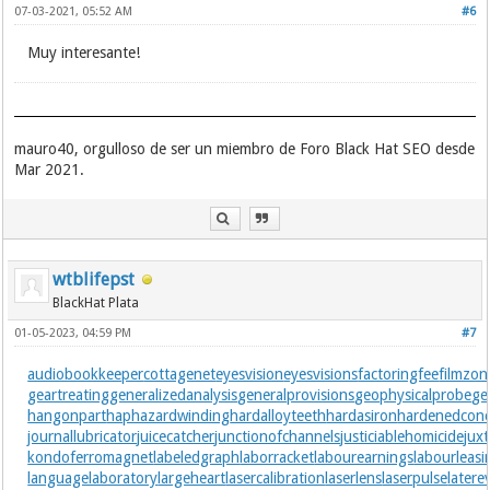
07-03-2021, 05:52 AM
#6
Muy interesante!
mauro40, orgulloso de ser un miembro de Foro Black Hat SEO desde
Mar 2021.
wtblifepst
BlackHat Plata
01-05-2023, 04:59 PM
#7
audiobookkeeper
cottagenet
eyesvision
eyesvisions
factoringfee
filmzon
geartreating
generalizedanalysis
generalprovisions
geophysicalprobe
ge
hangonpart
haphazardwinding
hardalloyteeth
hardasiron
hardenedconc
journallubricator
juicecatcher
junctionofchannels
justiciablehomicide
jux
kondoferromagnet
labeledgraph
laborracket
labourearnings
labourleasi
languagelaboratory
largeheart
lasercalibration
laserlens
laserpulse
latere