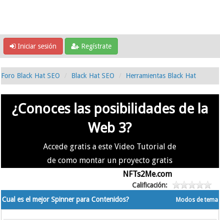
Iniciar sesión
Regístrate
Foro Black Hat SEO
Black Hat SEO
Herramientas Black Hat
¿Conoces las posibilidades de la
Web 3?
Accede gratis a este Video Tutorial de
de como montar un proyecto gratis
en la #Web3 usando
NFTs2Me.com
Calificación:
Cual es el mejor Spinner para Contenidos?
Modos de tema