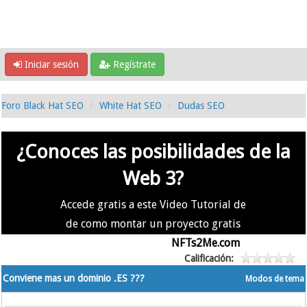
Iniciar sesión
Regístrate
Foro Black Hat SEO
White Hat SEO
Dudas SEO
¿Conoces las posibilidades de la
Web 3?
Accede gratis a este Video Tutorial de
de como montar un proyecto gratis
en la #Web3 usando
NFTs2Me.com
Calificación:
Conviene mas un dominio .ES ???
Modos de tema