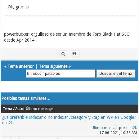
Ok, gracias
powerbucker, orgulloso de ser un miembro de Foro Black Hat SEO
desde Apr 2014.
«
Tema anterior
|
Tema siguiente
»
Posibles temas similares…
Tema / Autor
Último mensaje
¿Es preferible indexar o no indexar /category y /tag en WP en Google?
neo2k
Último mensaje
por
neo2k
17-06-2021, 10:38 AM