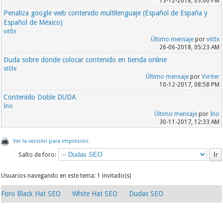
13-12-2018, 09:00 PM
Penaliza google web contenido multilenguaje (Español de España y
Español de México)
vit0x
Último mensaje
por
vit0x
26-06-2018, 05:23 AM
Duda sobre donde colocar contenido en tienda online
st0le
Último mensaje
por
Vvriter
10-12-2017, 08:58 PM
Contenido Doble DUDA
Ino
Último mensaje
por
Ino
30-11-2017, 12:33 AM
Ver la versión para impresión
Salto de foro:
Usuarios navegando en este tema: 1 invitado(s)
Foro Black Hat SEO
White Hat SEO
Dudas SEO