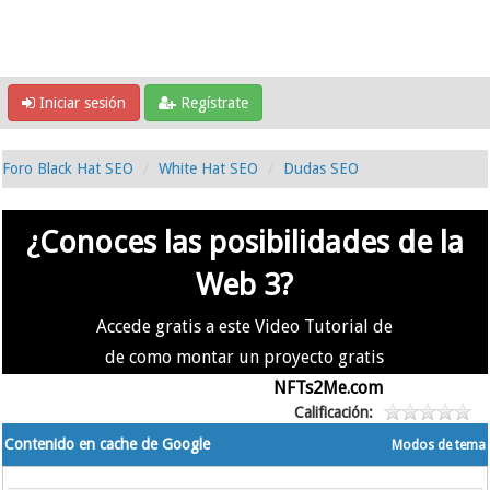
Iniciar sesión
Regístrate
Foro Black Hat SEO
White Hat SEO
Dudas SEO
¿Conoces las posibilidades de la
Web 3?
Accede gratis a este Video Tutorial de
de como montar un proyecto gratis
en la #Web3 usando
NFTs2Me.com
Calificación:
Contenido en cache de Google
Modos de tema