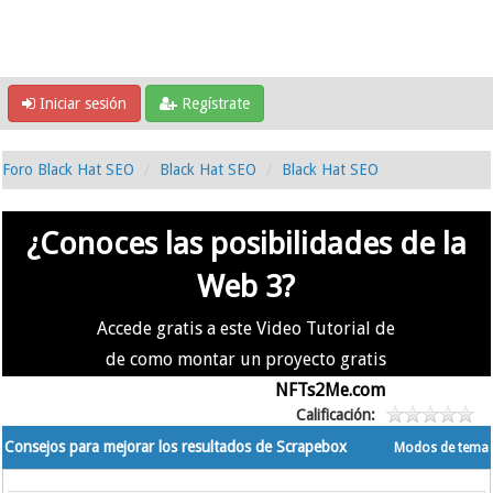
Iniciar sesión
Regístrate
Foro Black Hat SEO
Black Hat SEO
Black Hat SEO
¿Conoces las posibilidades de la
Web 3?
Accede gratis a este Video Tutorial de
de como montar un proyecto gratis
en la #Web3 usando
NFTs2Me.com
Calificación:
Consejos para mejorar los resultados de Scrapebox
Modos de tema