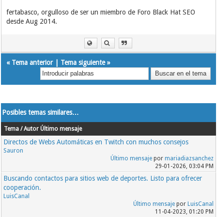
fertabasco, orgulloso de ser un miembro de Foro Black Hat SEO
desde Aug 2014.
«
Tema anterior
|
Tema siguiente
»
Posibles temas similares…
Tema / Autor
Último mensaje
Directos de Webs Automáticas en Twitch con muchos consejos
Sauron
Último mensaje
por
mariadiazsanchez
29-01-2026, 03:04 PM
Buscando contactos para sitios web de deportes. Listo para ofrecer
cooperación.
LuisCanal
Último mensaje
por
LuisCanal
11-04-2023, 01:20 PM