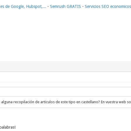
nes de Google, Hubspot,...
-
Semrush GRATIS
-
Servicios SEO economicos
 alguna recopilación de articulos de este tipo en castellano? En vuestra web so
palabras!