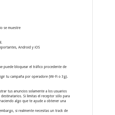
io se muestre
l.
mportantes, Android y iOS
que puede bloquear el tráfico procedente de
igir tu campaña por operadore (Wi-Fi o 3g).
trar tus anuncios solamente a los usuarios
estinatarios. Si limitas el receptor sólo para
r haciendo algo que te ayude a obtener una
 embargo, si realmente necesitas un track de