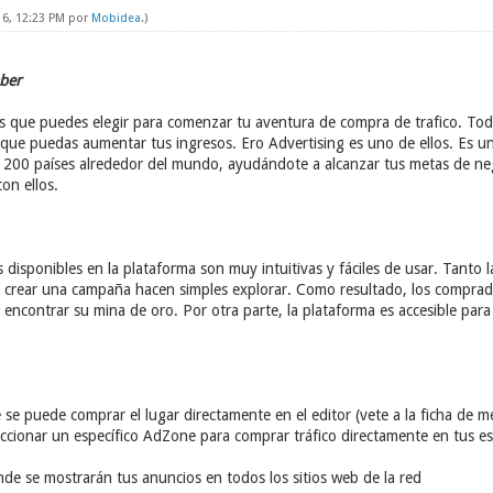
16, 12:23 PM por
Mobidea
.)
aber
que puedes elegir para comenzar tu aventura de compra de trafico. Tod
 que puedas aumentar tus ingresos. Ero Advertising es uno de ellos. Es 
e 200 países alrededor del mundo, ayudándote a alcanzar tus metas de n
on ellos.
s disponibles en la plataforma son muy intuitivas y fáciles de usar. Tanto l
s crear una campaña hacen simples explorar. Como resultado, los compra
encontrar su mina de oro. Por otra parte, la plataforma es accesible para 
se puede comprar el lugar directamente en el editor (vete a la ficha de m
cionar un específico AdZone para comprar tráfico directamente en tus est
de se mostrarán tus anuncios en todos los sitios web de la red