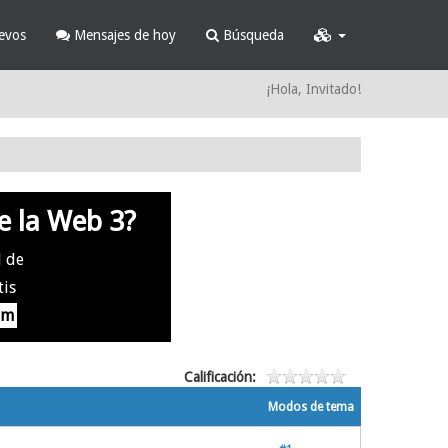
evos
Mensajes de hoy
Búsqueda
¡Hola, Invitado!
e la Web 3?
l de
tis
om
Calificación:
Modos de tema