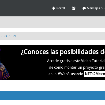
Portal
Mensajes nu
CPA / CPL
¿Conoces las posibilidades d
Accede gratis a este Video Tutoria
de como montar un proyecto gra
en la #Web3 usando
NFTs2Me.c