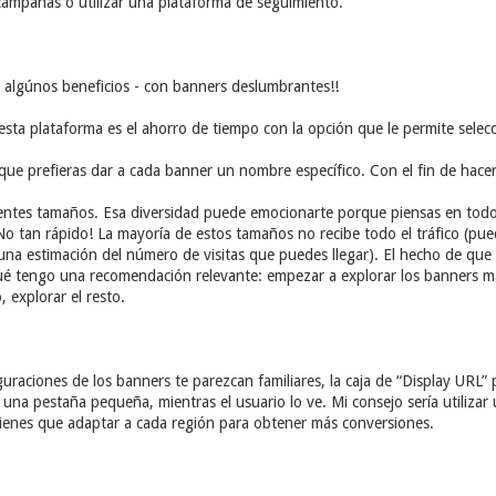
 campañas o utilizar una plataforma de seguimiento.
 algúnos beneficios - con banners deslumbrantes!!
esta plataforma es el ahorro de tiempo con la opción que le permite selec
que prefieras dar a cada banner un nombre específico. Con el fin de hacer
ntes tamaños. Esa diversidad puede emocionarte porque piensas en todos
No tan rápido! La mayoría de estos tamaños no recibe todo el tráfico (p
na estimación del número de visitas que puedes llegar). El hecho de que 
 qué tengo una recomendación relevante: empezar a explorar los banners 
explorar el resto.
guraciones de los banners te parezcan familiares, la caja de “Display URL” 
 una pestaña pequeña, mientras el usuario lo ve. Mi consejo sería utilizar
tienes que adaptar a cada región para obtener más conversiones.