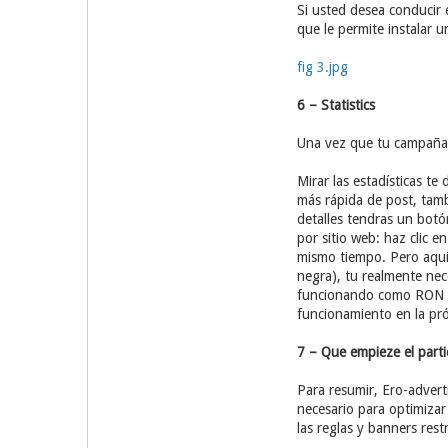
Si usted desea conducir
que le permite instalar 
fig 3.jpg
6 – Statistics
Una vez que tu campaña e
Mirar las estadísticas t
más rápida de post, tamb
detalles tendras un botó
por sitio web: haz clic e
mismo tiempo. Pero aquí 
negra), tu realmente nece
funcionando como RON y
funcionamiento en la pr
7 – Que empieze el part
Para resumir, Ero-advert
necesario para optimiza
las reglas y banners rest