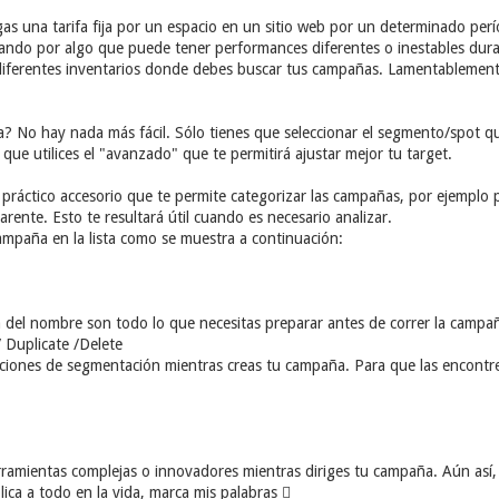
s una tarifa fija por un espacio en un sitio web por un determinado per
ando por algo que puede tener performances diferentes o inestables dura
s diferentes inventarios donde debes buscar tus campañas. Lamentablemen
No hay nada más fácil. Sólo tienes que seleccionar el segmento/spot que
ue utilices el "avanzado" que te permitirá ajustar mejor tu target.
ráctico accesorio que te permite categorizar las campañas, por ejemplo 
rente. Esto te resultará útil cuando es necesario analizar.
ampaña en la lista como se muestra a continuación:
 del nombre son todo lo que necesitas preparar antes de correr la campañ
/ Duplicate /Delete
ciones de segmentación mientras creas tu campaña. Para que las encontre
ramientas complejas o innovadores mientras diriges tu campaña. Aún así, c
lica a todo en la vida, marca mis palabras 