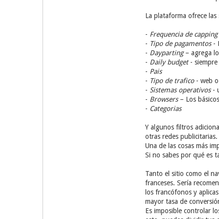
La plataforma ofrece las 
-
Frequencia de capping
-
Tipo de pagamentos
- 
-
Dayparting
– agrega lo
-
Daily budget
- siempre
-
Pais
-
Tipo de trafico
- web o 
-
Sistemas operativos
- 
-
Browsers
– Los básicos
-
Categorias
Y algunos filtros adicion
otras redes publicitarias.
Una de las cosas más imp
Si no sabes por qué es t
Tanto el sitio como el n
franceses. Sería recomend
los francófonos y aplica
mayor tasa de conversió
Es imposible controlar l