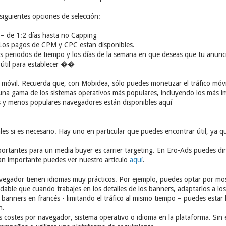
siguientes opciones de selección:
– de 1:2 días hasta no Capping
Los pagos de CPM y CPC estan disponibles.
s periodos de tiempo y los días de la semana en que deseas que tu anunc
 útil para establecer ��
móvil. Recuerda que, con Mobidea, sólo puedes monetizar el tráfico móvi
una gama de los sistemas operativos más populares, incluyendo los más i
 y menos populares navegadores están disponibles aquí
ales si es necesario. Hay uno en particular que puedes encontrar útil, ya 
ortantes para un media buyer es carrier targeting. En Ero-Ads puedes dir
an importante puedes ver nuestro artículo
aquí
.
avegador tienen idiomas muy prácticos. Por ejemplo, puedes optar por mos
able que cuando trabajes en los detalles de los banners, adaptarlos a los d
s banners en francés - limitando el tráfico al mismo tiempo – puedes esta
n.
os costes por navegador, sistema operativo o idioma en la plataforma. Sin