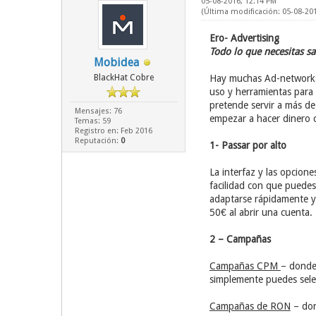
05-08-2016, 12:14 PM
(Última modificación: 05-08-20
Ero- Advertising
Todo lo que necesitas s
Mobidea
BlackHat Cobre
Hay muchas Ad-networks 
uso y herramientas para
pretende servir a más d
Mensajes: 76
empezar a hacer dinero c
Temas: 59
Registro en: Feb 2016
Reputación:
0
1- Passar por alto
La interfaz y las opcione
facilidad con que puede
adaptarse rápidamente y 
50€ al abrir una cuenta.
2 – Campañas
Campañas CPM
– donde 
simplemente puedes selec
Campañas de RON
– don