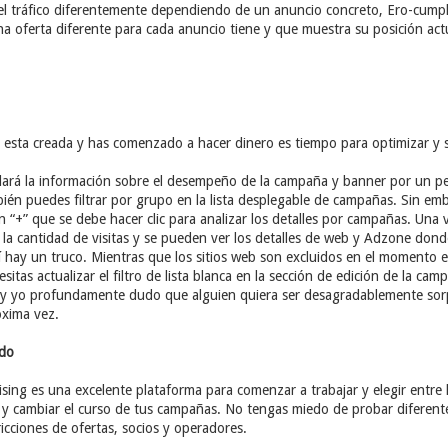
 el tráfico diferentemente dependiendo de un anuncio concreto, Ero-cump
una oferta diferente para cada anuncio tiene y que muestra su posición act
sta creada y has comenzado a hacer dinero es tiempo para optimizar y sa
e dará la información sobre el desempeño de la campaña y banner por un p
ién puedes filtrar por grupo en la lista desplegable de campañas. Sin em
n “+” que se debe hacer clic para analizar los detalles por campañas. Un
n la cantidad de visitas y se pueden ver los detalles de web y Adzone donde
hay un truco. Mientras que los sitios web son excluidos en el momento en 
sitas actualizar el filtro de lista blanca en la sección de edición de la cam
 yo profundamente dudo que alguien quiera ser desagradablemente sor
óxima vez.
ido
ising es una excelente plataforma para comenzar a trabajar y elegir entre
r y cambiar el curso de tus campañas. No tengas miedo de probar diferen
ricciones de ofertas, socios y operadores.