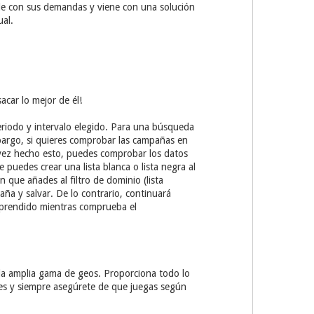
le con sus demandas y viene con una solución
ual.
car lo mejor de él!
eriodo y intervalo elegido. Para una búsqueda
bargo, si quieres comprobar las campañas en
a vez hecho esto, puedes comprobar los datos
 puedes crear una lista blanca o lista negra al
que añades al filtro de dominio (lista
paña y salvar. De lo contrario, continuará
prendido mientras comprueba el
 la amplia gama de geos. Proporciona todo lo
tes y siempre asegúrete de que juegas según