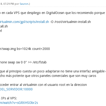
18, 07:29 PM por
Sauron
.)
go en cada VPS que despliego en DigitalOcean que los recomiendo porque 
irtualmin.com/gpl/scripts/install.sh
-O /root/virtualmin-install.sh
all.sh
rl
var/swap.img bs=1024k count=2000
none swap sw 0 0" >> /etc/fstab
ue al principio cuesta un poco adaptarse no tiene una interfaz amigable
cho más potente que otros paneles comerciales que son muy caros
ceder entrar al virtualmin con el usuario root en la direccion
_DEL_SERVIDOR:10000
 IPs al VPS:
com/watch?v=sGRXHSObr2s