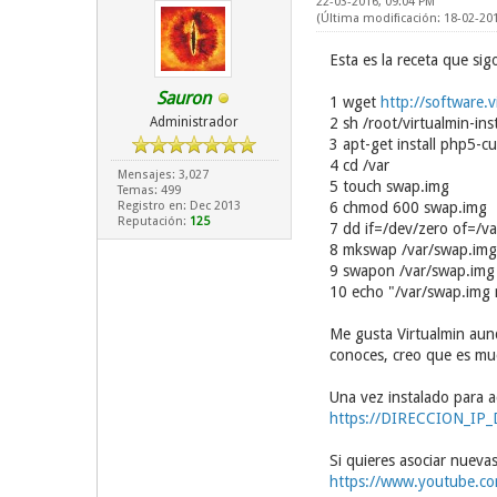
22-03-2016, 09:04 PM
(Última modificación: 18-02-20
Esta es la receta que si
Sauron
1 wget
http://software.v
Administrador
2 sh /root/virtualmin-inst
3 apt-get install php5-cu
4 cd /var
Mensajes: 3,027
5 touch swap.img
Temas: 499
Registro en: Dec 2013
6 chmod 600 swap.img
Reputación:
125
7 dd if=/dev/zero of=/
8 mkswap /var/swap.img
9 swapon /var/swap.img
10 echo "/var/swap.img 
Me gusta Virtualmin aunq
conoces, creo que es mu
Una vez instalado para ac
https://DIRECCION_IP
Si quieres asociar nuevas
https://www.youtube.