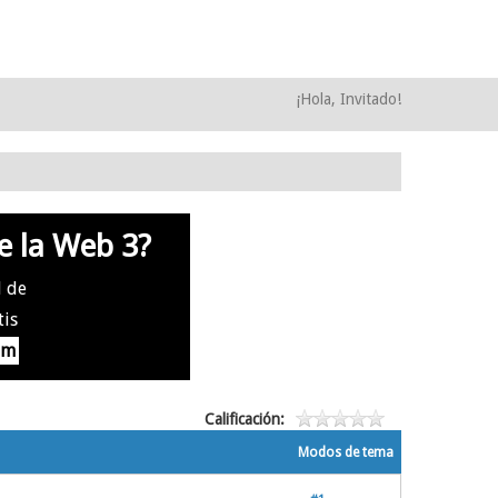
¡Hola, Invitado!
e la Web 3?
l de
tis
om
Calificación:
Modos de tema