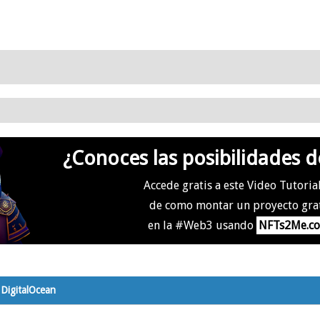
¿Conoces las posibilidades d
Accede gratis a este Video Tutoria
de como montar un proyecto gra
en la #Web3 usando
NFTs2Me.c
 DigitalOcean