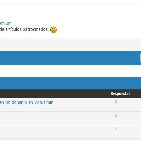
remium
e artículos patrocinados.
Respuestas
en un dominio en Virtualmin
0
5
1