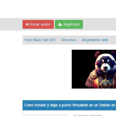
Iniciar sesión
Regístrate
Foro Black Hat SEO
Recursos
Alojamiento web
0 voto(s) - 0 Media
1
2
3
4
5
Como instalar y dejar a punto Virtualmin en un Debian en