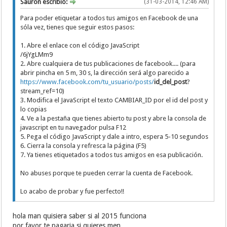
Sauron escribió:
(31-03-2014, 12:46 AM)
Para poder etiquetar a todos tus amigos en Facebook de una
sóla vez, tienes que seguir estos pasos:
1. Abre el enlace con el código JavaScript
/6jYgLMm9
2. Abre cualquiera de tus publicaciones de facebook.... (para
abrir pincha en 5 m, 30 s, la dirección será algo parecido a
https://www.facebook.com/tu_usuario/posts/
id_del_post
?
stream_ref=10)
3. Modifica el JavaScript el texto CAMBIAR_ID por el id del post y
lo copias
4. Ve a la pestaña que tienes abierto tu post y abre la consola de
javascript en tu navegador pulsa F12
5. Pega el código JavaScript y dale a intro, espera 5-10 segundos
6. Cierra la consola y refresca la página (F5)
7. Ya tienes etiquetados a todos tus amigos en esa publicación.
No abuses porque te pueden cerrar la cuenta de Facebook.
Lo acabo de probar y fue perfecto!!
hola man quisiera saber si al 2015 funciona
por favor te pagaria si quieres men