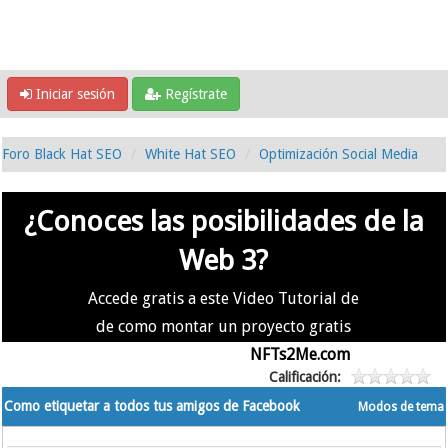
Iniciar sesión
Regístrate
Foro Black Hat SEO
White Hat SEO
Optimización Social Media
¿Conoces las posibilidades de la
Web 3?
Accede gratis a este Video Tutorial de
de como montar un proyecto gratis
en la #Web3 usando
NFTs2Me.com
Calificación:
Como etiquetar a todos tus amigos de Facebook
Modos de tema