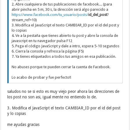
2. Abre cualquiera de tus publicaciones de facebook.... (para
abrir pincha en 5 m, 30 s, la dirección será algo parecido a
https://www.facebook.com/tu_usuario/posts/
id_del_post
?
stream_ref=10)
3. Modifica el JavaScript el texto CAMBIAR_ID por el id del post y
lo copias
4. Ve a la pestaña que tienes abierto tu post y abre la consola de
javascript en tu navegador pulsa F12
5. Pega el código JavaScript y dale a intro, espera 5-10 segundos
6. Cierra la consola y refresca la página (F5)
7. Ya tienes etiquetados a todos tus amigos en esa publicación.
No abuses porque te pueden cerrar la cuenta de Facebook.
Lo acabo de probar y fue perfecto!!
saludos no se si esto es muy viejo peor ahora las direcciones de
los post no son asi, igual mente no entiendo lo de.
3. Modifica el JavaScript el texto CAMBIAR_ID por el id del post
y lo copias
me ayudas gracias