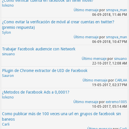
¿Como verificar cuenta en facebook sin tener movil?
lolezno
Último mensaje
por
smspva_man
06-09-2018, 11:46 PM
¿Como evitar la verificación de móvil al crear cuentas en twitter?
(premio respuesta)
Sylon
Último mensaje
por
smspva_man
06-09-2018, 10:47 PM
Trabajar Facebook audiencie con Network
sinuano
Último mensaje
por
sinuano
22-10-2017, 12:08 AM
Plugin de Chrome extractor de UID de Facebook
Sauron
Último mensaje
por
CARLAA
19-05-2017, 02:37 PM
¿Metodos de Facebook Ads a 0,0001?
lolezno
Último mensaje
por
extremo1005
10-05-2017, 05:14 AM
Como publicar más de 100 veces una url en grupos de facebook sin
baneos
Carli