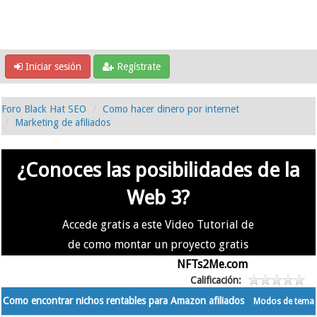
Iniciar sesión
Regístrate
Foro Black Hat SEO
Como hacer dinero por internet
Marketing de afiliados
¿Conoces las posibilidades de la
Web 3?
Accede gratis a este Video Tutorial de
de como montar un proyecto gratis
en la #Web3 usando
NFTs2Me.com
Calificación:
Como encontrar nichos rentables para Amazon afiliados
Modos de tema