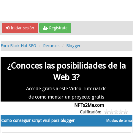
Iniciar sesión
Regístrate
Foro Black Hat SEO
Recursos
Blogger
¿Conoces las posibilidades de la
Web 3?
Accede gratis a este Video Tutorial de
de como montar un proyecto gratis
en la #Web3 usando
NFTs2Me.com
Calificación:
Como conseguir script viral para blogger
Modos de tema