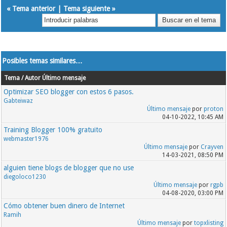
«
Tema anterior
|
Tema siguiente
»
Posibles temas similares…
Tema / Autor
Último mensaje
Optimizar SEO blogger con estos 6 pasos.
Gabteiwaz
Último mensaje
por
proton
04-10-2022, 10:45 AM
Training Blogger 100% gratuito
webmaster1976
Último mensaje
por
Crayven
14-03-2021, 08:50 PM
alguien tiene blogs de blogger que no use
diegoloco1230
Último mensaje
por
rgpb
04-08-2020, 03:00 PM
Cómo obtener buen dinero de Internet
Ramih
Último mensaje
por
topxlisting