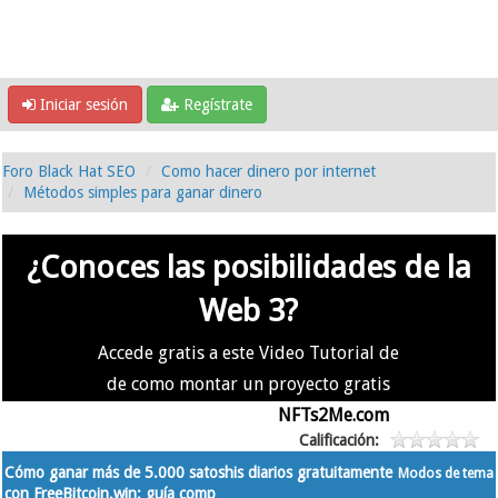
Iniciar sesión
Regístrate
Foro Black Hat SEO
Como hacer dinero por internet
Métodos simples para ganar dinero
¿Conoces las posibilidades de la
Web 3?
Accede gratis a este Video Tutorial de
de como montar un proyecto gratis
en la #Web3 usando
NFTs2Me.com
Calificación:
Cómo ganar más de 5.000 satoshis diarios gratuitamente
Modos de tema
con FreeBitcoin.win: guía comp