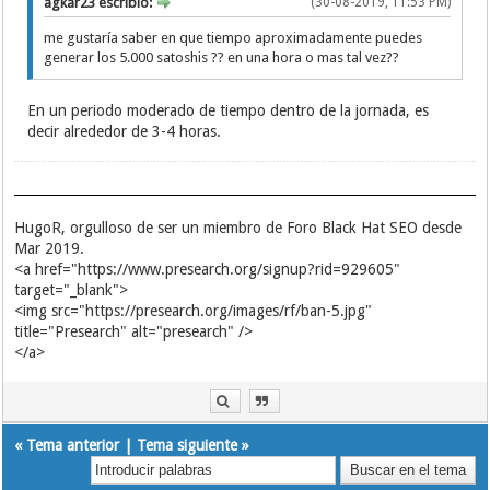
agkar23 escribió:
(30-08-2019, 11:53 PM)
me gustaría saber en que tiempo aproximadamente puedes
generar los 5.000 satoshis ?? en una hora o mas tal vez??
En un periodo moderado de tiempo dentro de la jornada, es
decir alrededor de 3-4 horas.
HugoR, orgulloso de ser un miembro de Foro Black Hat SEO desde
Mar 2019.
<a href="https://www.presearch.org/signup?rid=929605"
target="_blank">
<img src="https://presearch.org/images/rf/ban-5.jpg"
title="Presearch" alt="presearch" />
</a>
«
Tema anterior
|
Tema siguiente
»