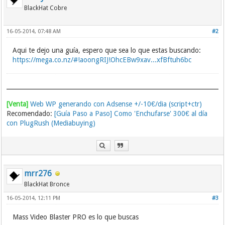
BlackHat Cobre
16-05-2014, 07:48 AM
#2
Aqui te dejo una guía, espero que sea lo que estas buscando:
https://mega.co.nz/#!aoongRIJ!OhcEBw9xav...xfBftuh6bc
[Venta]
Web WP generando con Adsense +/-10€/dia (script+ctr)
Recomendado:
[Guía Paso a Paso] Como 'Enchufarse' 300€ al día
con PlugRush (Mediabuying)
mrr276
BlackHat Bronce
16-05-2014, 12:11 PM
#3
Mass Video Blaster PRO es lo que buscas