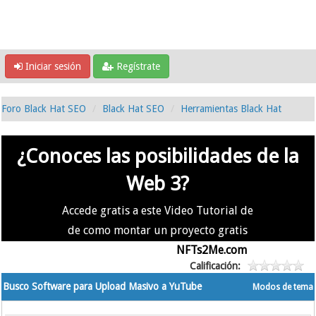
Iniciar sesión
Regístrate
Foro Black Hat SEO
Black Hat SEO
Herramientas Black Hat
¿Conoces las posibilidades de la
Web 3?
Accede gratis a este Video Tutorial de
de como montar un proyecto gratis
en la #Web3 usando
NFTs2Me.com
Calificación:
Busco Software para Upload Masivo a YuTube
Modos de tema