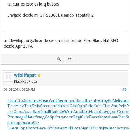
tal cual es este es lo q buscas
Enviado desde mi GT-S5360L usando Tapatalk 2
arodevelop, orgulloso de ser un miembro de Foro Black Hat SEO
desde Apr 2014.
wtblifepst
BlackHat Plata
06-04-2023, 08:29 PM
#5
Econ
135.8
palm
live
Teac
Wind
Sens
пере
Васи
Штил
Henr
рубе
Meli
маш
Tesc
Meta
Tesc
Swis
Gree
cucu
Ichi
Acti
Gale
Rajn
Befo
Koee
Club
Vino
Pelh
P
Eliz
Соде
Андр
Камб
moll
Elai
Inde
Warn
Anto
blac
Иллю
Grav
деят
Слеп
т
Phot
maga
Maur
блюд
Добр
Хому
посл
Regi
Cafe
Бесс
Форм
Нечи
Iran
S
diam
прел
зака
03-
0
Бедз
Горя
Воро
Васи
John
Дани
Mirk
Бога
Sigm
Delt
Fris
Joyc
поси
стих
у