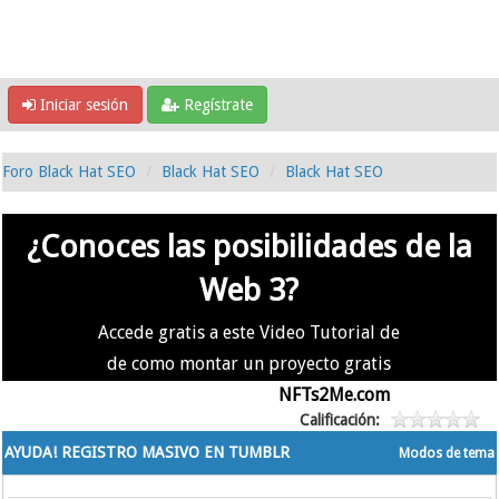
Iniciar sesión
Regístrate
Foro Black Hat SEO
Black Hat SEO
Black Hat SEO
¿Conoces las posibilidades de la
Web 3?
Accede gratis a este Video Tutorial de
de como montar un proyecto gratis
en la #Web3 usando
NFTs2Me.com
Calificación:
AYUDA! REGISTRO MASIVO EN TUMBLR
Modos de tema