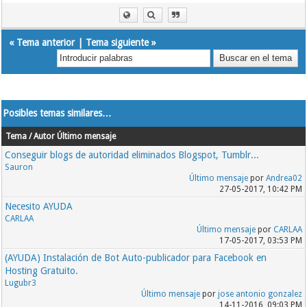
«
Tema anterior
|
Tema siguiente
»
Posibles temas similares…
Tema / Autor
Último mensaje
Conseguir blogs de autoridad eliminados Blogspot, Tumblr...
Sauron
Último mensaje
por
Andrea02
27-05-2017, 10:42 PM
Necesito AYUDA
CARLAA
Último mensaje
por
CARLAA
17-05-2017, 03:53 PM
(AYUDA) Instalación de Bot Auto-publicador para Facebook en
Hosting Gratuito.
Lugubr3
Último mensaje
por
jose antonio gonzalez
14-11-2016, 09:03 PM