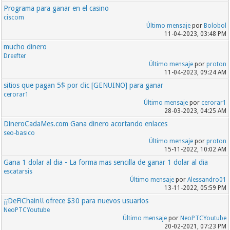
Programa para ganar en el casino
ciscom
Último mensaje
por
Bolobol
11-04-2023, 03:48 PM
mucho dinero
Dreefter
Último mensaje
por
proton
11-04-2023, 09:24 AM
sitios que pagan 5$ por clic [GENUINO] para ganar
cerorar1
Último mensaje
por
cerorar1
28-03-2023, 04:25 AM
DineroCadaMes.com Gana dinero acortando enlaces
seo-basico
Último mensaje
por
proton
15-11-2022, 10:02 AM
Gana 1 dolar al dia - La forma mas sencilla de ganar 1 dolar al dia
escatarsis
Último mensaje
por
Alessandro01
13-11-2022, 05:59 PM
¡¡DeFiChain!! ofrece $30 para nuevos usuarios
NeoPTCYoutube
Último mensaje
por
NeoPTCYoutube
20-02-2021, 07:23 PM