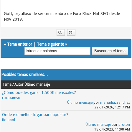
Goff, orgulloso de ser un miembro de Foro Black Hat SEO desde
Nov 2019.
«
Tema anterior
|
Tema siguiente
»
Posibles temas similares…
Tema / Autor
Último mensaje
¿Cómo puedes ganar 1.500€ mensuales?
rocioamso
Último mensaje
por
mariadiazsanchez
22-01-2026, 12:17 PM
Onde é o melhor lugar para apostar?
Bolobol
Último mensaje
por
proton
18-04-2023, 11:08 AM