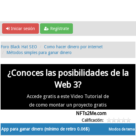
Iniciar sesión
Regístrate
Foro Black Hat SEO
Como hacer dinero por internet
Métodos simples para ganar dinero
¿Conoces las posibilidades de la
Web 3?
Accede gratis a este Video Tutorial de
de como montar un proyecto gratis
en la #Web3 usando
NFTs2Me.com
Calificación:
App para ganar dinero (mínimo de retiro 0.06$)
Modos de tema