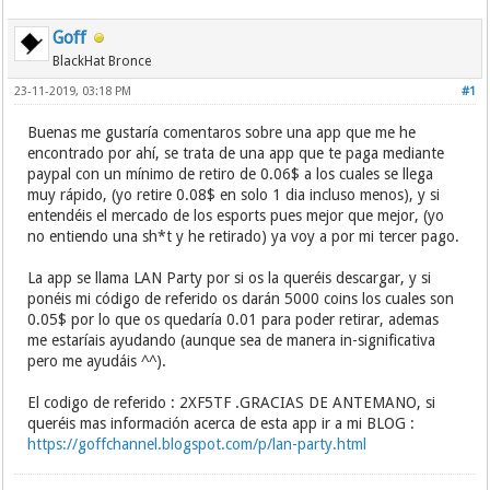
Goff
BlackHat Bronce
23-11-2019, 03:18 PM
#1
Buenas me gustaría comentaros sobre una app que me he
encontrado por ahí, se trata de una app que te paga mediante
paypal con un mínimo de retiro de 0.06$ a los cuales se llega
muy rápido, (yo retire 0.08$ en solo 1 dia incluso menos), y si
entendéis el mercado de los esports pues mejor que mejor, (yo
no entiendo una sh*t y he retirado) ya voy a por mi tercer pago.
La app se llama LAN Party por si os la queréis descargar, y si
ponéis mi código de referido os darán 5000 coins los cuales son
0.05$ por lo que os quedaría 0.01 para poder retirar, ademas
me estaríais ayudando (aunque sea de manera in-significativa
pero me ayudáis ^^).
El codigo de referido : 2XF5TF .GRACIAS DE ANTEMANO, si
queréis mas información acerca de esta app ir a mi BLOG :
https://goffchannel.blogspot.com/p/lan-party.html