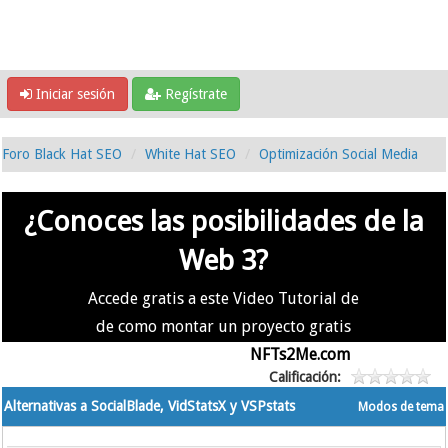
Iniciar sesión
Regístrate
Foro Black Hat SEO
White Hat SEO
Optimización Social Media
¿Conoces las posibilidades de la
Web 3?
Accede gratis a este Video Tutorial de
de como montar un proyecto gratis
en la #Web3 usando
NFTs2Me.com
Calificación:
Alternativas a SocialBlade, VidStatsX y VSPstats
Modos de tema