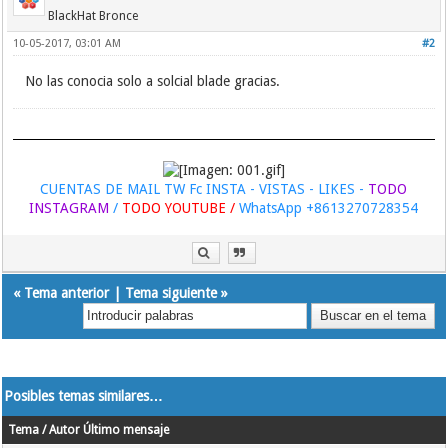
BlackHat Bronce
10-05-2017, 03:01 AM
#2
No las conocia solo a solcial blade gracias.
CUENTAS DE MAIL TW Fc INSTA - VISTAS - LIKES -
TODO
INSTAGRAM
/
TODO YOUTUBE /
WhatsApp +8613270728354
«
Tema anterior
|
Tema siguiente
»
Posibles temas similares…
Tema / Autor
Último mensaje