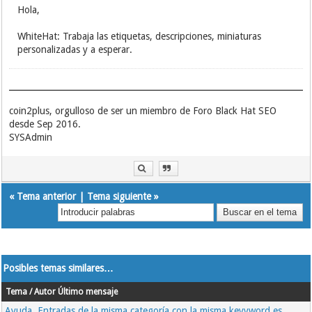
Hola,
WhiteHat: Trabaja las etiquetas, descripciones, miniaturas
personalizadas y a esperar.
coin2plus, orgulloso de ser un miembro de Foro Black Hat SEO
desde Sep 2016.
SYSAdmin
«
Tema anterior
|
Tema siguiente
»
Posibles temas similares…
Tema / Autor
Último mensaje
Ayuda, Entradas de la misma categoría con la misma keyyword es