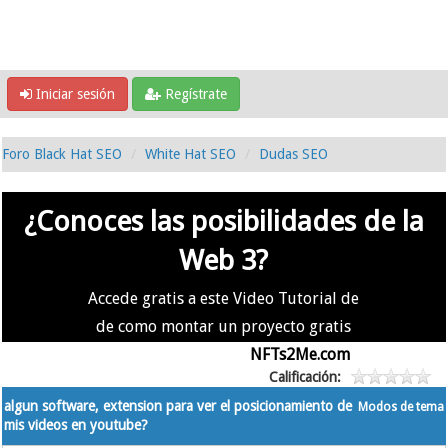
Iniciar sesión
Regístrate
Foro Black Hat SEO
White Hat SEO
Dudas SEO
¿Conoces las posibilidades de la
Web 3?
Accede gratis a este Video Tutorial de
de como montar un proyecto gratis
en la #Web3 usando
NFTs2Me.com
Calificación:
algun software, extension para ver el posicionamiento de
Modos de tema
mis videos en youtube?